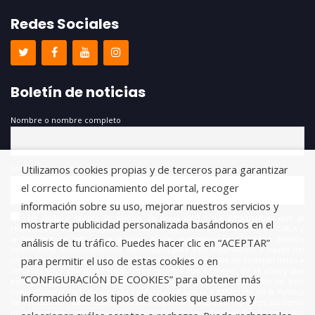
Redes Sociales
Boletín de noticias
Nombre o nombre completo
Utilizamos cookies propias y de terceros para garantizar
Email
el correcto funcionamiento del portal, recoger
información sobre su uso, mejorar nuestros servicios y
He leído y acepto la política de privacidad *. Le informamos que el
mostrarte publicidad personalizada basándonos en el
responsable del tratamiento de estos datos es FUNDACIÓN ANTONIO GALA y
la finalidad de este es la gestión de las suscripciones a nuestro boletín
análisis de tu tráfico. Puedes hacer clic en “ACEPTAR”
informativo, encontrándonos legitimados para este tratamiento a través del
para permitir el uso de estas cookies o en
consentimiento que nos está otorgando en este acto. No se cederán datos a
terceros salvo obligación legal. Usted certifica que es mayor de 14 años y que
“CONFIGURACIÓN DE COOKIES” para obtener más
por lo tanto posee la capacidad legal necesaria para la prestación de este
consentimiento y todo ello, de conformidad con lo establecido en la Política
información de los tipos de cookies que usamos y
de Privacidad. Puede usted acceder, rectificar y suprimir los datos, así como
otros derechos, como se explica en la información adicional. Puede consultar