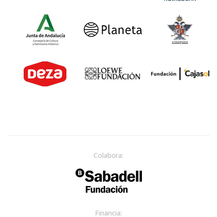
Colabora:
Financia: