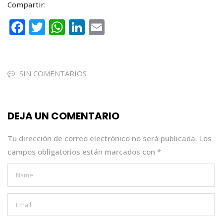
Compartir:
F
T
W
Li
E
a
w
h
n
m
c
it
a
k
ai
e
te
ts
e
l
SIN COMENTARIOS
b
r
A
dI
o
p
n
DEJA UN COMENTARIO
o
p
k
Tu dirección de correo electrónico no será publicada.
Los
campos obligatorios están marcados con
*