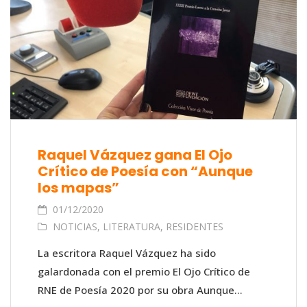
Raquel Vázquez gana El Ojo
Crítico de Poesía con “Aunque
los mapas”
01/12/2020
NOTICIAS
,
LITERATURA
,
RESIDENTES
La escritora Raquel Vázquez ha sido
galardonada con el premio El Ojo Crítico de
RNE de Poesía 2020 por su obra Aunque...