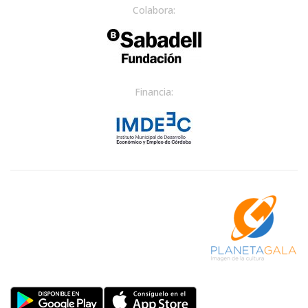
Colabora:
Financia: