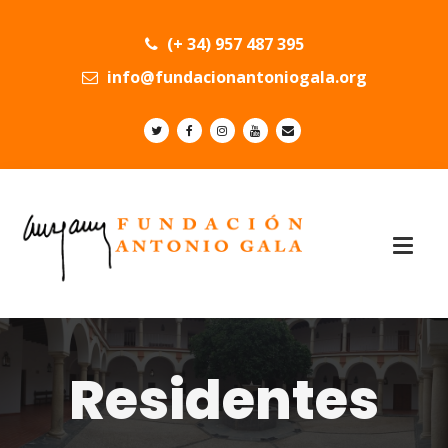
(+ 34) 957 487 395
info@fundacionantoniogala.org
Residentes