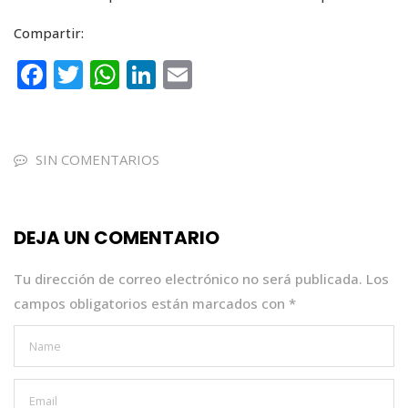
Compartir:
F
T
W
Li
E
a
w
h
n
m
c
it
a
k
ai
e
te
ts
e
l
SIN COMENTARIOS
b
r
A
dI
o
p
n
DEJA UN COMENTARIO
o
p
k
Tu dirección de correo electrónico no será publicada.
Los
campos obligatorios están marcados con
*