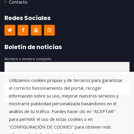
Contacto
Redes Sociales
Boletín de noticias
Nombre o nombre completo
Utilizamos cookies propias y de terceros para garantizar
Email
el correcto funcionamiento del portal, recoger
información sobre su uso, mejorar nuestros servicios y
He leído y acepto la política de privacidad *. Le informamos que el
mostrarte publicidad personalizada basándonos en el
responsable del tratamiento de estos datos es FUNDACIÓN ANTONIO GALA y
la finalidad de este es la gestión de las suscripciones a nuestro boletín
análisis de tu tráfico. Puedes hacer clic en “ACEPTAR”
informativo, encontrándonos legitimados para este tratamiento a través del
para permitir el uso de estas cookies o en
consentimiento que nos está otorgando en este acto. No se cederán datos a
terceros salvo obligación legal. Usted certifica que es mayor de 14 años y que
“CONFIGURACIÓN DE COOKIES” para obtener más
por lo tanto posee la capacidad legal necesaria para la prestación de este
consentimiento y todo ello, de conformidad con lo establecido en la Política