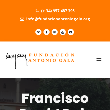
(+ 34) 957 487 395
info@fundacionantoniogala.org
Francisco