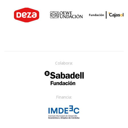
Colabora:
Financia: