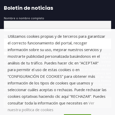
Boletín de noticias
Nombre o nombre completo
Utilizamos cookies propias y de terceros para garantizar
Email
el correcto funcionamiento del portal, recoger
información sobre su uso, mejorar nuestros servicios y
He leído y acepto la política de privacidad *. Le informamos que el
mostrarte publicidad personalizada basándonos en el
responsable del tratamiento de estos datos es FUNDACIÓN ANTONIO GALA y
la finalidad de este es la gestión de las suscripciones a nuestro boletín
análisis de tu tráfico. Puedes hacer clic en “ACEPTAR”
informativo, encontrándonos legitimados para este tratamiento a través del
para permitir el uso de estas cookies o en
consentimiento que nos está otorgando en este acto. No se cederán datos a
terceros salvo obligación legal. Usted certifica que es mayor de 14 años y que
“CONFIGURACIÓN DE COOKIES” para obtener más
por lo tanto posee la capacidad legal necesaria para la prestación de este
consentimiento y todo ello, de conformidad con lo establecido en la Política
información de los tipos de cookies que usamos y
de Privacidad. Puede usted acceder, rectificar y suprimir los datos, así como
otros derechos, como se explica en la información adicional. Puede consultar
seleccionar cuáles aceptas o rechazas. Puede rechazar las
la información adicional y detallada sobre Protección de Datos.
cookies optativas haciendo clic aquí “RECHAZAR”. Puedes
consultar toda la información que necesites en
Ver
nuestra política de cookies