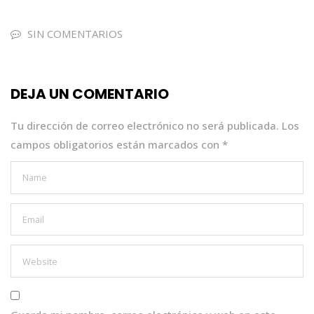
c
it
a
k
ai
e
te
ts
e
l
SIN COMENTARIOS
b
r
A
dI
o
p
n
DEJA UN COMENTARIO
o
p
k
Tu dirección de correo electrónico no será publicada.
Los
campos obligatorios están marcados con
*