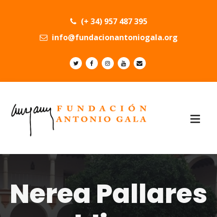
(+ 34) 957 487 395
info@fundacionantoniogala.org
Nerea Pallares