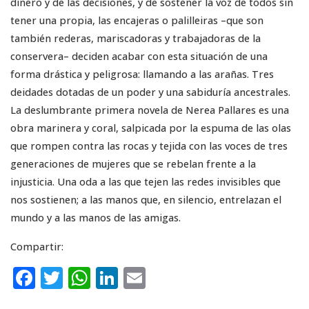
dinero y de las decisiones, y de sostener la voz de todos sin
tener una propia, las encajeras o palilleiras –que son
también rederas, mariscadoras y trabajadoras de la
conservera– deciden acabar con esta situación de una
forma drástica y peligrosa: llamando a las arañas. Tres
deidades dotadas de un poder y una sabiduría ancestrales.
La deslumbrante primera novela de Nerea Pallares es una
obra marinera y coral, salpicada por la espuma de las olas
que rompen contra las rocas y tejida con las voces de tres
generaciones de mujeres que se rebelan frente a la
injusticia. Una oda a las que tejen las redes invisibles que
nos sostienen; a las manos que, en silencio, entrelazan el
mundo y a las manos de las amigas.
Compartir:
F
T
W
Li
E
a
w
h
n
m