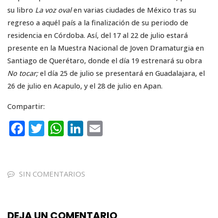
su libro
La voz oval
en varias ciudades de México tras su
regreso a aquél país a la finalización de su periodo de
residencia en Córdoba. Así, del 17 al 22 de julio estará
presente en la Muestra Nacional de Joven Dramaturgia en
Santiago de Querétaro, donde el día 19 estrenará su obra
No tocar;
el día 25 de julio se presentará en Guadalajara, el
26 de julio en Acapulo, y el 28 de julio en Apan.
Compartir:
F
T
W
Li
E
a
w
h
n
m
c
it
a
k
ai
e
te
ts
e
l
SIN COMENTARIOS
b
r
A
dI
o
p
n
DEJA UN COMENTARIO