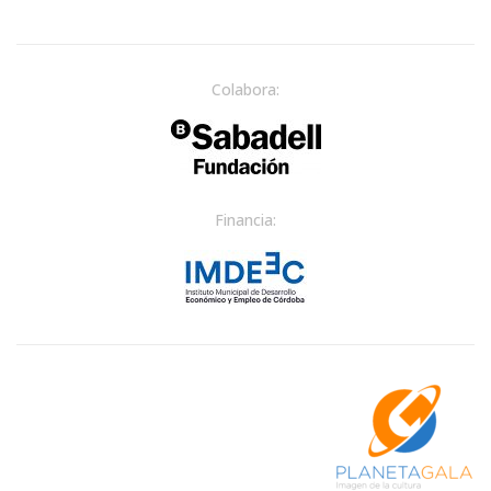
Colabora:
Financia: