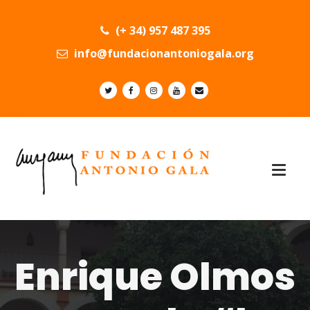
(+ 34) 957 487 395
info@fundacionantoniogala.org
Enrique Olmos