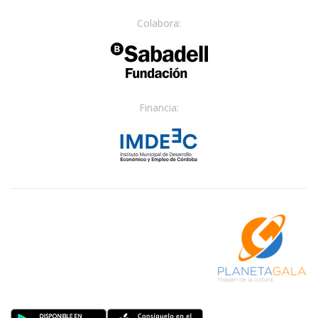
Colabora:
Financia: