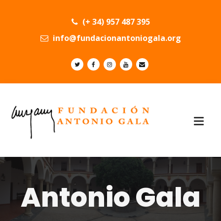
(+ 34) 957 487 395
info@fundacionantoniogala.org
Antonio Gala