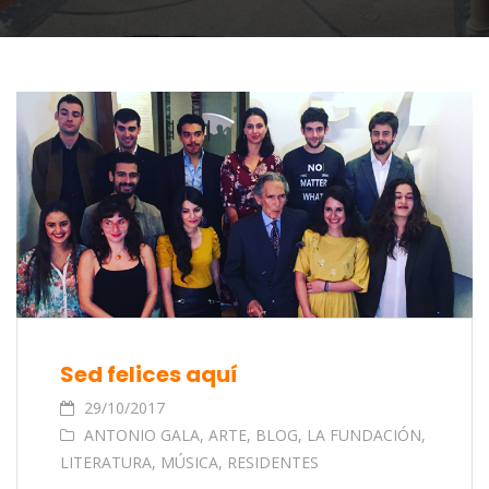
Sed felices aquí
29/10/2017
ANTONIO GALA
,
ARTE
,
BLOG
,
LA FUNDACIÓN
,
LITERATURA
,
MÚSICA
,
RESIDENTES