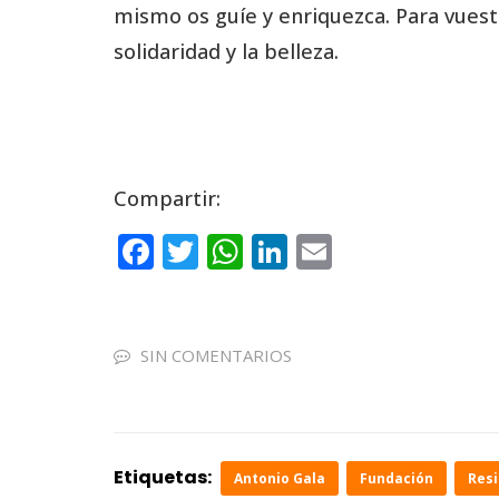
mismo os guíe y enriquezca. Para vuest
solidaridad y la belleza.
Compartir:
F
T
W
Li
E
a
w
h
n
m
c
it
a
k
ai
e
te
ts
e
l
SIN COMENTARIOS
b
r
A
dI
o
p
n
o
p
Etiquetas:
Antonio Gala
Fundación
Res