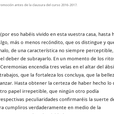
romoción antes de la clausura del curso 2016-2017.
 (por eso habéis vivido en esta vuestra casa, hasta 
Algo, más o menos recóndito, que os distingue y qu
n halo, de una característica no siempre perceptible,
s el deber de subrayarlo. En un momento de los rito
 Ceremonias encendía tres velas en el altar del ábs
trabajos, que la fortaleza los concluya, que la belle
vanzar. Hasta obtener la certeza de haber hecho lo
ro papel irrepetible, que ningún otro podía
respectivas peculiaridades confirmaréis la suerte d
para cumpliros verdaderamente en medio de la