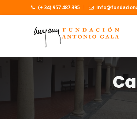
(+ 34) 957 487 395
info@fundaciona
Ca