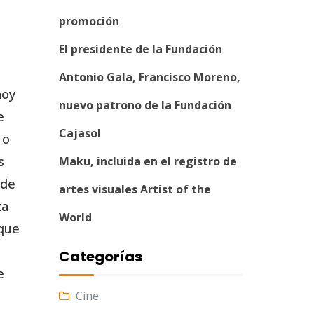
promoción
El presidente de la Fundación
Antonio Gala, Francisco Moreno,
hoy
nuevo patrono de la Fundación
e
Cajasol
 o
s
Maku, incluida en el registro de
ide
artes visuales Artist of the
za
World
 que
Categorías
e
Cine