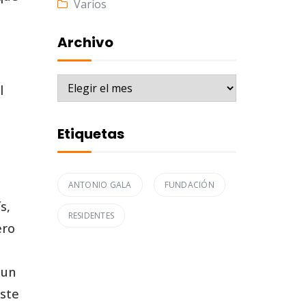
Varios
Archivo
Archivo
l
Etiquetas
ANTONIO GALA
FUNDACIÓN
s,
RESIDENTES
ero
 un
este