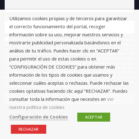
Utilizamos cookies propias y de terceros para garantizar
Email
el correcto funcionamiento del portal, recoger
información sobre su uso, mejorar nuestros servicios y
He leído y acepto la política de privacidad *. Le informamos que el
mostrarte publicidad personalizada basándonos en el
responsable del tratamiento de estos datos es FUNDACIÓN ANTONIO GALA y
la finalidad de este es la gestión de las suscripciones a nuestro boletín
análisis de tu tráfico. Puedes hacer clic en “ACEPTAR”
informativo, encontrándonos legitimados para este tratamiento a través del
para permitir el uso de estas cookies o en
consentimiento que nos está otorgando en este acto. No se cederán datos a
terceros salvo obligación legal. Usted certifica que es mayor de 14 años y que
“CONFIGURACIÓN DE COOKIES” para obtener más
por lo tanto posee la capacidad legal necesaria para la prestación de este
consentimiento y todo ello, de conformidad con lo establecido en la Política
información de los tipos de cookies que usamos y
de Privacidad. Puede usted acceder, rectificar y suprimir los datos, así como
otros derechos, como se explica en la información adicional. Puede consultar
seleccionar cuáles aceptas o rechazas. Puede rechazar las
la información adicional y detallada sobre Protección de Datos.
cookies optativas haciendo clic aquí “RECHAZAR”. Puedes
consultar toda la información que necesites en
Ver
nuestra política de cookies
Configuración de Cookies
ACEPTAR
RECHAZAR