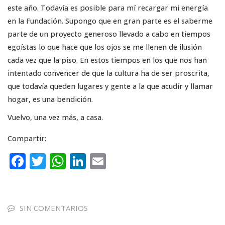
este año. Todavía es posible para mí recargar mi energía
en la Fundación. Supongo que en gran parte es el saberme
parte de un proyecto generoso llevado a cabo en tiempos
egoístas lo que hace que los ojos se me llenen de ilusión
cada vez que la piso. En estos tiempos en los que nos han
intentado convencer de que la cultura ha de ser proscrita,
que todavía queden lugares y gente a la que acudir y llamar
hogar, es una bendición.
Vuelvo, una vez más, a casa.
Compartir:
F
T
W
Li
E
a
w
h
n
m
c
it
a
k
ai
e
te
ts
e
l
SIN COMENTARIOS