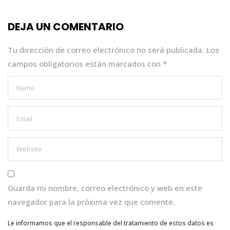
b
r
A
dI
o
p
n
DEJA UN COMENTARIO
o
p
k
Tu dirección de correo electrónico no será publicada.
Los
campos obligatorios están marcados con
*
Guarda mi nombre, correo electrónico y web en este
navegador para la próxima vez que comente.
Le informamos que el responsable del tratamiento de estos datos es