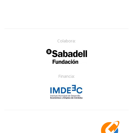
Colabora:
Financia: