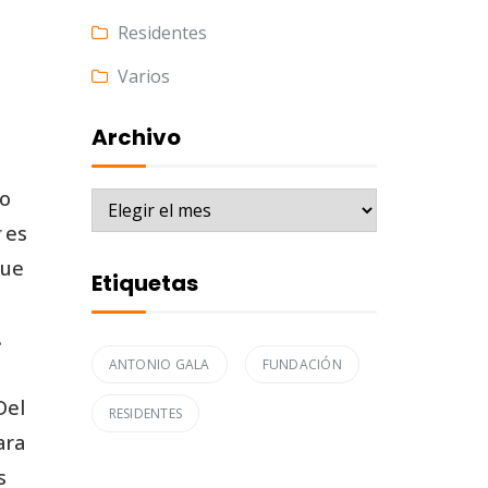
Residentes
Varios
Archivo
vo
Archivo
es
que
Etiquetas
.
ANTONIO GALA
FUNDACIÓN
Del
RESIDENTES
ara
s