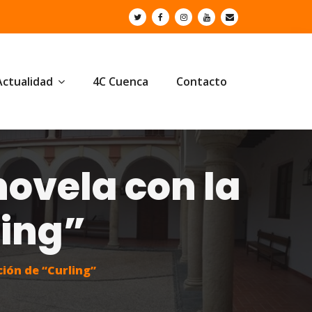
Actualidad
4C Cuenca
Contacto
novela con la
ling”
ción de “Curling”