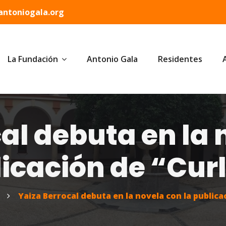
ntoniogala.org
La Fundación
Antonio Gala
Residentes
al debuta en la 
icación de “Cur
Yaiza Berrocal debuta en la novela con la publica