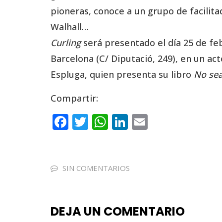
pioneras, conoce a un grupo de facilit
Walhall…
Curling
será presentado el día 25 de febr
Barcelona (C/ Diputació, 249), en un ac
Espluga, quien presenta su libro
No sea
Compartir:
F
T
W
Li
E
a
w
h
n
m
c
it
a
k
ai
e
te
ts
e
l
SIN COMENTARIOS
b
r
A
dI
o
p
n
DEJA UN COMENTARIO
o
p