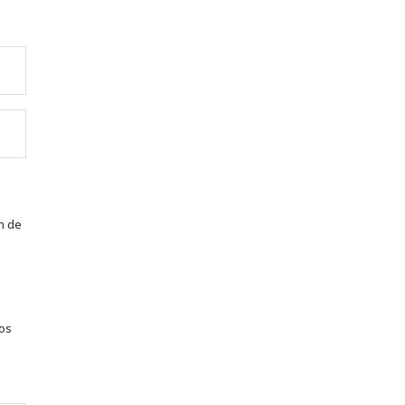
n de
tos