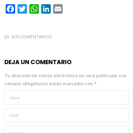
F
T
W
Li
E
a
w
h
n
m
c
it
a
k
ai
e
te
ts
e
l
SIN COMENTARIOS
b
r
A
dI
o
p
n
DEJA UN COMENTARIO
o
p
k
Tu dirección de correo electrónico no será publicada.
Los
campos obligatorios están marcados con
*