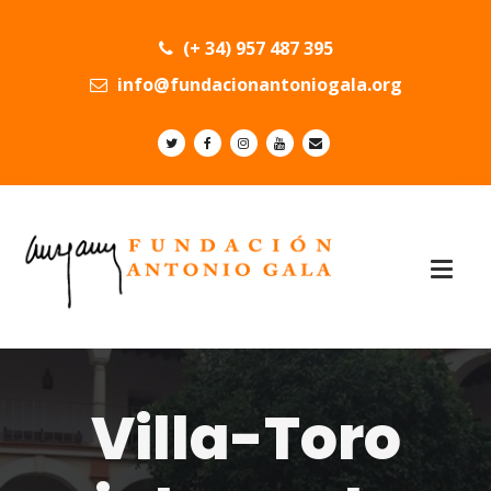
(+ 34) 957 487 395
info@fundacionantoniogala.org
Villa-Toro