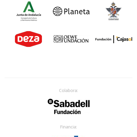
Colabora:
Financia: