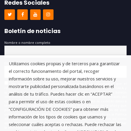
Redes Sociales
Boletín de noticias
Nombre o nombre completo
Utilizamos cookies propias y de terceros para garantizar
Email
el correcto funcionamiento del portal, recoger
información sobre su uso, mejorar nuestros servicios y
He leído y acepto la política de privacidad *. Le informamos que el
mostrarte publicidad personalizada basándonos en el
responsable del tratamiento de estos datos es FUNDACIÓN ANTONIO GALA y
la finalidad de este es la gestión de las suscripciones a nuestro boletín
análisis de tu tráfico. Puedes hacer clic en “ACEPTAR”
informativo, encontrándonos legitimados para este tratamiento a través del
para permitir el uso de estas cookies o en
consentimiento que nos está otorgando en este acto. No se cederán datos a
terceros salvo obligación legal. Usted certifica que es mayor de 14 años y que
“CONFIGURACIÓN DE COOKIES” para obtener más
por lo tanto posee la capacidad legal necesaria para la prestación de este
consentimiento y todo ello, de conformidad con lo establecido en la Política
información de los tipos de cookies que usamos y
de Privacidad. Puede usted acceder, rectificar y suprimir los datos, así como
otros derechos, como se explica en la información adicional. Puede consultar
seleccionar cuáles aceptas o rechazas. Puede rechazar las
la información adicional y detallada sobre Protección de Datos.