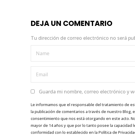
b
r
A
dI
o
p
n
DEJA UN COMENTARIO
o
p
k
Tu dirección de correo electrónico no será pu
Guarda mi nombre, correo electrónico y w
Le informamos que el responsable del tratamiento de es
la publicación de comentarios a través de nuestro Blog,
consentimiento que nos está otorgando en este acto. No s
mayor de 14 años y que por lo tanto posee la capacidad l
conformidad con lo establecido en la Política de Privacida