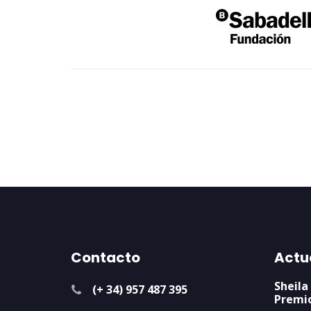
Contacto
Actu
Sheila
(+ 34) 957 487 395
Premi