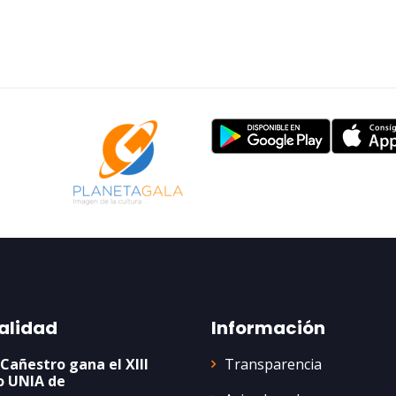
alidad
Información
Transparencia
 Cañestro gana el XIII
o UNIA de