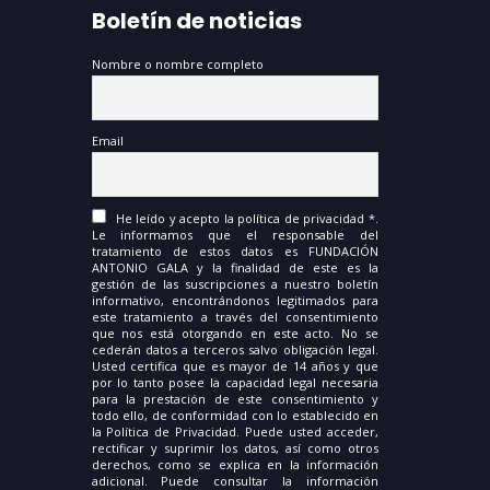
Boletín de noticias
Nombre o nombre completo
Email
He leído y acepto la política de privacidad *.
Le informamos que el responsable del
tratamiento de estos datos es FUNDACIÓN
ANTONIO GALA y la finalidad de este es la
gestión de las suscripciones a nuestro boletín
informativo, encontrándonos legitimados para
este tratamiento a través del consentimiento
que nos está otorgando en este acto. No se
cederán datos a terceros salvo obligación legal.
Usted certifica que es mayor de 14 años y que
por lo tanto posee la capacidad legal necesaria
para la prestación de este consentimiento y
todo ello, de conformidad con lo establecido en
la Política de Privacidad. Puede usted acceder,
rectificar y suprimir los datos, así como otros
derechos, como se explica en la información
adicional. Puede consultar la información