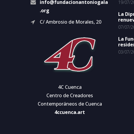
info@fundacionantoniogala
19/07/2
.org
La Dip
renuev
C/ Ambrosio de Morales, 20
07/07/2
La Fun
reside
03/07/2
4C Cuenca
Centro de Creadores
Contemporáneos de Cuenca
4ccuenca.art