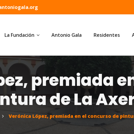
ntoniogala.org
La Fundación
Antonio Gala
Residentes
pez, premiada en
intura de La Axe
Verónica López, premiada en el concurso de pintu