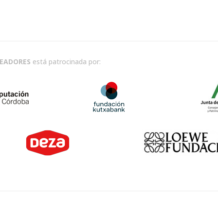
READORES
está patrocinada por: