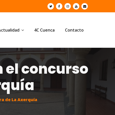
Actualidad
4C Cuenca
Contacto
 el concurso
rquía
ra de La Axerquía