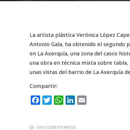
La artista plástica Verónica López Cape
Antonio Gala, ha obtenido el segundo p
en La Axerquía, una zona del casco hist
una obra en técnica mixta sobre tabla, 
unas vistas del barrio de La Axerquía d
Compartir:
F
T
W
Li
E
a
w
h
n
m
c
it
a
k
ai
e
te
ts
e
l
SIN COMENTARIOS