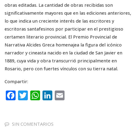
obras editadas. La cantidad de obras recibidas son
significativamente mayores que en las ediciones anteriores,
lo que indica un creciente interés de las escritores y
escritoras santafesinos por participar en el prestigioso
certamen literario provincial. El Premio Provincial de
Narrativa Alcides Greca homenajea la figura del icónico
narrador y cineasta nacido en la ciudad de San Javier en
1889, cuya vida y obra transcurrió principalmente en
Rosario, pero con fuertes vínculos con su tierra natal.
Compartir:
F
T
W
Li
E
a
w
h
n
m
c
it
a
k
ai
e
te
ts
e
l
SIN COMENTARIOS
b
r
A
dI