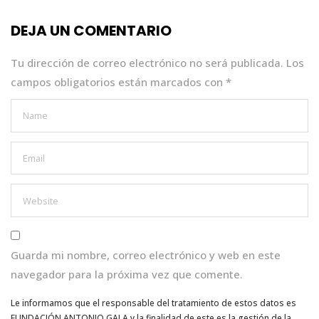
o
p
n
DEJA UN COMENTARIO
o
p
k
Tu dirección de correo electrónico no será publicada.
Los
campos obligatorios están marcados con
*
Guarda mi nombre, correo electrónico y web en este
navegador para la próxima vez que comente.
Le informamos que el responsable del tratamiento de estos datos es
FUNDACIÓN ANTONIO GALA y la finalidad de este es la gestión de la