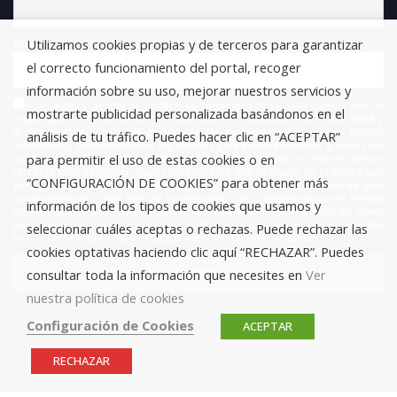
Utilizamos cookies propias y de terceros para garantizar
Email
el correcto funcionamiento del portal, recoger
información sobre su uso, mejorar nuestros servicios y
He leído y acepto la política de privacidad *. Le informamos que el
mostrarte publicidad personalizada basándonos en el
responsable del tratamiento de estos datos es FUNDACIÓN ANTONIO GALA y
la finalidad de este es la gestión de las suscripciones a nuestro boletín
análisis de tu tráfico. Puedes hacer clic en “ACEPTAR”
informativo, encontrándonos legitimados para este tratamiento a través del
para permitir el uso de estas cookies o en
consentimiento que nos está otorgando en este acto. No se cederán datos a
terceros salvo obligación legal. Usted certifica que es mayor de 14 años y que
“CONFIGURACIÓN DE COOKIES” para obtener más
por lo tanto posee la capacidad legal necesaria para la prestación de este
consentimiento y todo ello, de conformidad con lo establecido en la Política
información de los tipos de cookies que usamos y
de Privacidad. Puede usted acceder, rectificar y suprimir los datos, así como
otros derechos, como se explica en la información adicional. Puede consultar
seleccionar cuáles aceptas o rechazas. Puede rechazar las
la información adicional y detallada sobre Protección de Datos.
cookies optativas haciendo clic aquí “RECHAZAR”. Puedes
consultar toda la información que necesites en
Ver
nuestra política de cookies
Configuración de Cookies
ACEPTAR
RECHAZAR
© 2019 Fundación Antonio Gala para jóvenes creadores