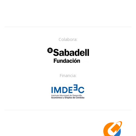
Colabora:
Financia: