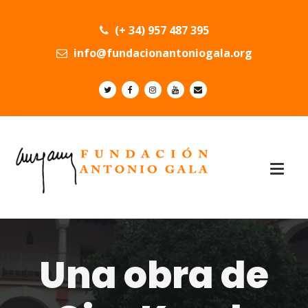
(+ 34) 957 487 395
info@fundacionantoniogala.org
Una obra de