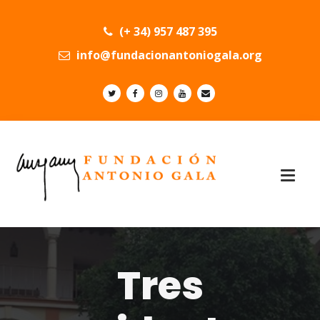
(+ 34) 957 487 395
info@fundacionantoniogala.org
Tres