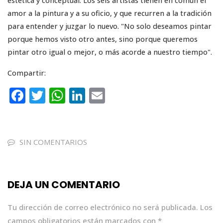
estética y conceptual. Los seis artistas tienen en común el
amor a la pintura y a su oficio, y que recurren a la tradición
para entender y juzgar lo nuevo. "No solo deseamos pintar
porque hemos visto otro antes, sino porque queremos
pintar otro igual o mejor, o más acorde a nuestro tiempo".
Compartir:
F
T
W
Li
E
a
w
h
n
m
c
it
a
k
ai
e
te
ts
e
l
SIN COMENTARIOS
b
r
A
dI
o
p
n
DEJA UN COMENTARIO
o
p
k
Tu dirección de correo electrónico no será publicada.
Los
campos obligatorios están marcados con
*