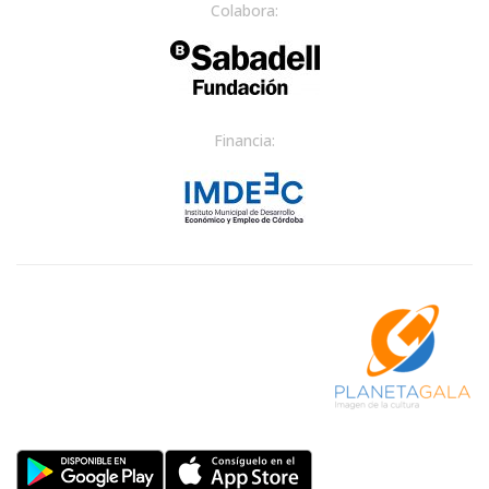
Colabora:
Financia: