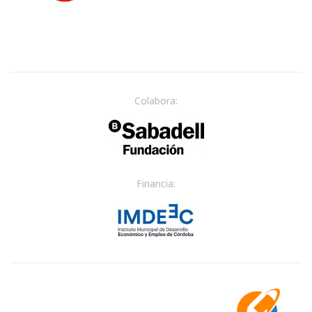
Colabora:
Financia: