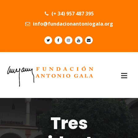
(+ 34) 957 487 395
info@fundacionantoniogala.org
Tres