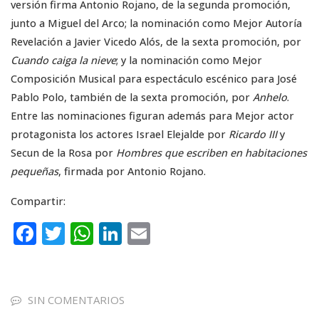
versión firma Antonio Rojano, de la segunda promoción,
junto a Miguel del Arco; la nominación como Mejor Autoría
Revelación a Javier Vicedo Alós, de la sexta promoción, por
Cuando caiga la nieve
; y la nominación como Mejor
Composición Musical para espectáculo escénico para José
Pablo Polo, también de la sexta promoción, por
Anhelo
.
Entre las nominaciones figuran además para Mejor actor
protagonista los actores Israel Elejalde por
Ricardo III
y
Secun de la Rosa por
Hombres que escriben en habitaciones
pequeñas
, firmada por Antonio Rojano.
Compartir:
F
T
W
Li
E
a
w
h
n
m
c
it
a
k
ai
e
te
ts
e
l
SIN COMENTARIOS