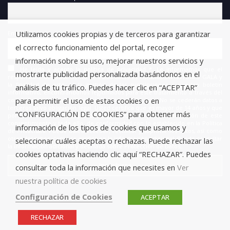
Utilizamos cookies propias y de terceros para garantizar
Email
el correcto funcionamiento del portal, recoger
información sobre su uso, mejorar nuestros servicios y
He leído y acepto la política de privacidad *. Le informamos que el
mostrarte publicidad personalizada basándonos en el
responsable del tratamiento de estos datos es FUNDACIÓN ANTONIO GALA y
la finalidad de este es la gestión de las suscripciones a nuestro boletín
análisis de tu tráfico. Puedes hacer clic en “ACEPTAR”
informativo, encontrándonos legitimados para este tratamiento a través del
para permitir el uso de estas cookies o en
consentimiento que nos está otorgando en este acto. No se cederán datos a
terceros salvo obligación legal. Usted certifica que es mayor de 14 años y que
“CONFIGURACIÓN DE COOKIES” para obtener más
por lo tanto posee la capacidad legal necesaria para la prestación de este
consentimiento y todo ello, de conformidad con lo establecido en la Política
información de los tipos de cookies que usamos y
de Privacidad. Puede usted acceder, rectificar y suprimir los datos, así como
otros derechos, como se explica en la información adicional. Puede consultar
seleccionar cuáles aceptas o rechazas. Puede rechazar las
la información adicional y detallada sobre Protección de Datos.
cookies optativas haciendo clic aquí “RECHAZAR”. Puedes
consultar toda la información que necesites en
Ver
nuestra política de cookies
Configuración de Cookies
ACEPTAR
RECHAZAR