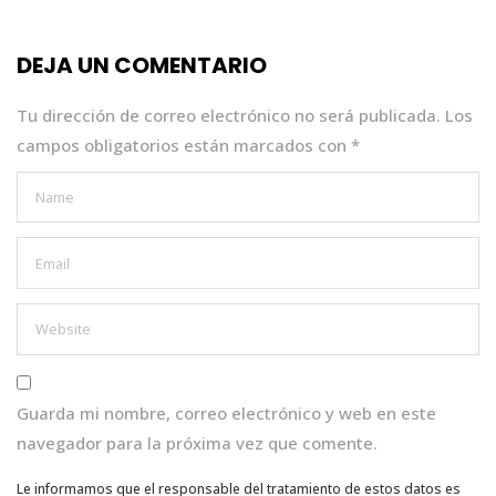
b
r
A
dI
o
p
n
DEJA UN COMENTARIO
o
p
k
Tu dirección de correo electrónico no será publicada.
Los
campos obligatorios están marcados con
*
Guarda mi nombre, correo electrónico y web en este
navegador para la próxima vez que comente.
Le informamos que el responsable del tratamiento de estos datos es