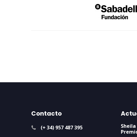
Contacto
Actu
Sheila
(+ 34) 957 487 395
Premi