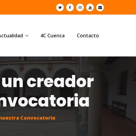
Actualidad
4C Cuenca
Contacto
 un creador
nvocatoria
 nuestra Convocatoria