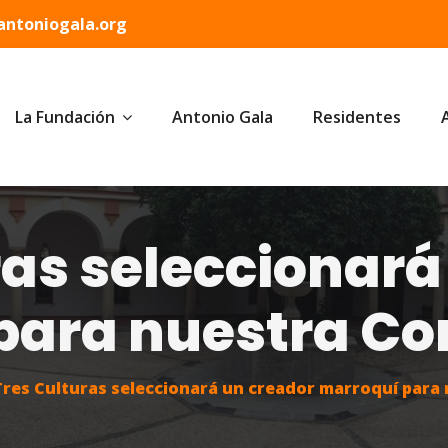
ntoniogala.org
La Fundación
Antonio Gala
Residentes
ras seleccionará
para nuestra Co
Tres Culturas seleccionará un creador marroquí para