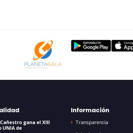
alidad
Información
Transparencia
 Cañestro gana el XIII
o UNIA de