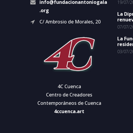
info@fundacionantoniogala
19/07/2
.org
La Dip
renuev
C/ Ambrosio de Morales, 20
07/07/2
La Fun
reside
03/07/2
4C Cuenca
Centro de Creadores
Contemporáneos de Cuenca
4ccuenca.art