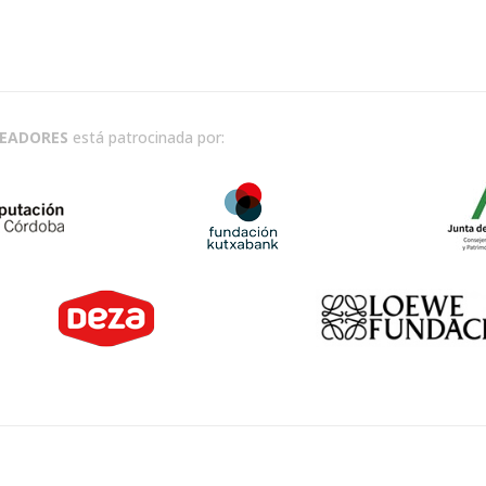
READORES
está patrocinada por: