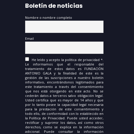
Boletín de noticias
Nombre o nombre completo
Email
He leído y acepto la política de privacidad *.
Le informamos que el responsable del
tratamiento de estos datos es FUNDACIÓN
ANTONIO GALA y la finalidad de este es la
gestión de las suscripciones a nuestro boletín
informativo, encontrándonos legitimados para
este tratamiento a través del consentimiento
que nos está otorgando en este acto. No se
cederán datos a terceros salvo obligación legal.
Usted certifica que es mayor de 14 años y que
por lo tanto posee la capacidad legal necesaria
para la prestación de este consentimiento y
todo ello, de conformidad con lo establecido en
la Política de Privacidad. Puede usted acceder,
rectificar y suprimir los datos, así como otros
derechos, como se explica en la información
adicional. Puede consultar la información