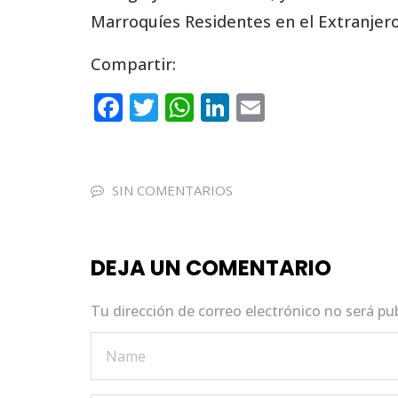
Marroquíes Residentes en el Extranjero
Compartir:
F
T
W
Li
E
a
w
h
n
m
c
it
a
k
ai
e
te
ts
e
l
SIN COMENTARIOS
b
r
A
dI
o
p
n
DEJA UN COMENTARIO
o
p
k
Tu dirección de correo electrónico no será pu