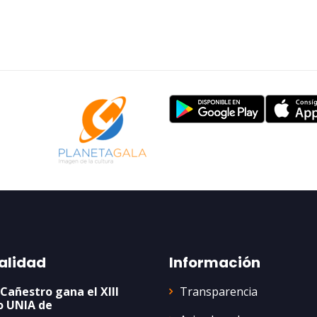
alidad
Información
Transparencia
 Cañestro gana el XIII
o UNIA de