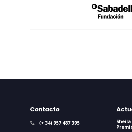
Contacto
Actu
Sheila
(+ 34) 957 487 395
Premi