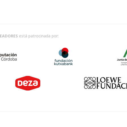
READORES
está patrocinada por: