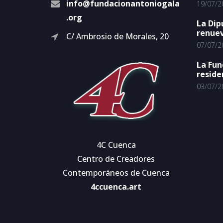
info@fundacionantoniogala
19/07/2
.org
La Dip
renuev
C/ Ambrosio de Morales, 20
07/07/2
La Fun
reside
03/07/2
4C Cuenca
Centro de Creadores
Contemporáneos de Cuenca
4ccuenca.art