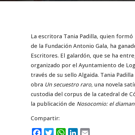
La escritora Tania Padilla, quien form
de la Fundación Antonio Gala, ha ganad
Escritores. El galardón, que se ha entre
organizado por el Ayuntamiento de Logro
través de su sello Algaida. Tania Padil
obra
Un secuestro raro
, una novela satí
custodia del corpus de la catedral de C
la publicación de
Nosocomio: el diaman
Compartir:
F
T
W
Li
E