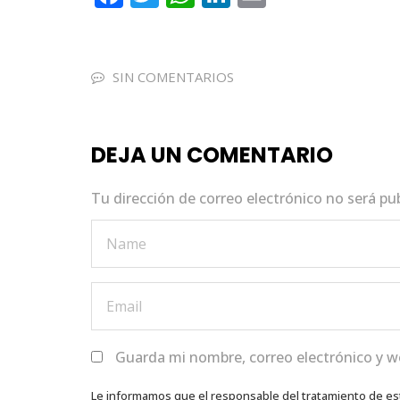
a
w
h
n
m
c
it
a
k
ai
e
te
ts
e
l
SIN COMENTARIOS
b
r
A
dI
o
p
n
DEJA UN COMENTARIO
o
p
k
Tu dirección de correo electrónico no será pu
Guarda mi nombre, correo electrónico y w
Le informamos que el responsable del tratamiento de es