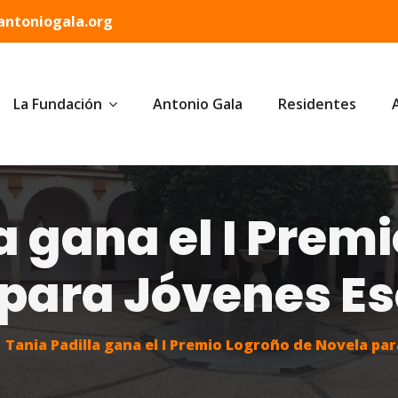
ntoniogala.org
La Fundación
Antonio Gala
Residentes
a gana el I Prem
para Jóvenes Es
Tania Padilla gana el I Premio Logroño de Novela par