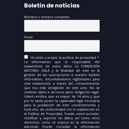
Boletín de noticias
Nombre o nombre completo
Email
He leído y acepto la política de privacidad *.
Le informamos que el responsable del
tratamiento de estos datos es FUNDACIÓN
ANTONIO GALA y la finalidad de este es la
gestión de las suscripciones a nuestro boletín
informativo, encontrándonos legitimados para
este tratamiento a través del consentimiento
que nos está otorgando en este acto. No se
cederán datos a terceros salvo obligación legal.
Usted certifica que es mayor de 14 años y que
por lo tanto posee la capacidad legal necesaria
para la prestación de este consentimiento y
todo ello, de conformidad con lo establecido en
la Política de Privacidad. Puede usted acceder,
rectificar y suprimir los datos, así como otros
derechos, como se explica en la información
adicional. Puede consultar la información