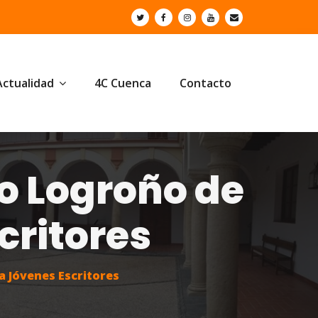
Actualidad
4C Cuenca
Contacto
io Logroño de
critores
a Jóvenes Escritores