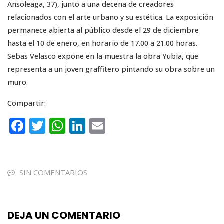
Ansoleaga, 37), junto a una decena de creadores
relacionados con el arte urbano y su estética. La exposición
permanece abierta al público desde el 29 de diciembre
hasta el 10 de enero, en horario de 17.00 a 21.00 horas.
Sebas Velasco expone en la muestra la obra Yubia, que
representa a un joven graffitero pintando su obra sobre un
muro.
Compartir:
F
T
W
Li
E
a
w
h
n
m
c
it
a
k
ai
e
te
ts
e
l
SIN COMENTARIOS
b
r
A
dI
o
p
n
DEJA UN COMENTARIO
o
p