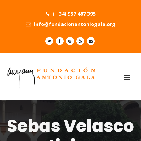
(+ 34) 957 487 395
info@fundacionantoniogala.org
Sebas Velasco