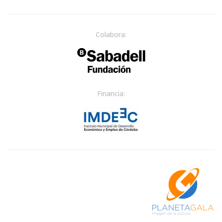
Colabora:
Financia: