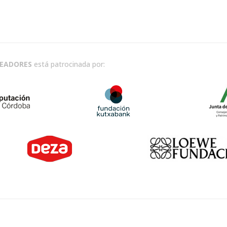
READORES
está patrocinada por: