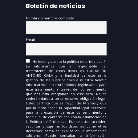
Boletín de noticias
Nombre o nombre completo
Email
He leído y acepto la política de privacidad *.
Le informamos que el responsable del
tratamiento de estos datos es FUNDACIÓN
ANTONIO GALA y la finalidad de este es la
gestión de las suscripciones a nuestro boletín
informativo, encontrándonos legitimados para
este tratamiento a través del consentimiento
que nos está otorgando en este acto. No se
cederán datos a terceros salvo obligación legal.
Usted certifica que es mayor de 14 años y que
por lo tanto posee la capacidad legal necesaria
para la prestación de este consentimiento y
todo ello, de conformidad con lo establecido en
la Política de Privacidad. Puede usted acceder,
rectificar y suprimir los datos, así como otros
derechos, como se explica en la información
adicional. Puede consultar la información