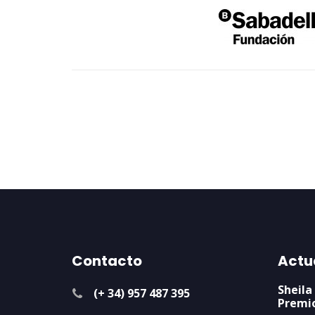
Contacto
Actu
Sheila
(+ 34) 957 487 395
Premi