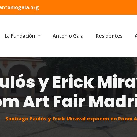
ntoniogala.org
La Fundación
Antonio Gala
Residentes
ulós y Erick Mir
m Art Fair Madr
Santiago Paulós y Erick Miraval exponen en Room A