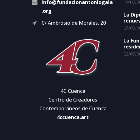
info@fundacionantoniogala
19/07/2
.org
La Dip
renuev
C/ Ambrosio de Morales, 20
07/07/2
La Fun
reside
03/07/2
4C Cuenca
Centro de Creadores
Contemporáneos de Cuenca
4ccuenca.art