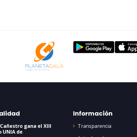
alidad
Información
Transparencia
 Cañestro gana el XIII
o UNIA de