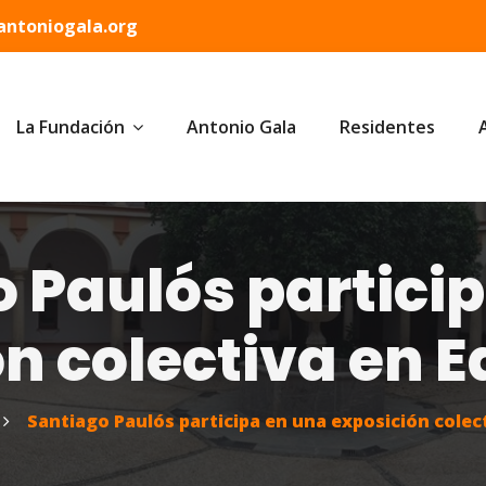
ntoniogala.org
La Fundación
Antonio Gala
Residentes
 Paulós partici
ón colectiva en 
Santiago Paulós participa en una exposición cole