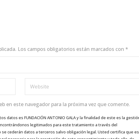
blicada.
Los campos obligatorios están marcados con
*
eb en este navegador para la próxima vez que comente.
tos datos es FUNDACIÓN ANTONIO GALA y la finalidad de este es la gestió
 encontrándonos legitimados para este tratamiento a través del
e cederán datos a terceros salvo obligación legal. Usted certifica que es
egal necesaria para la prestación de este consentimiento y todo ello, de