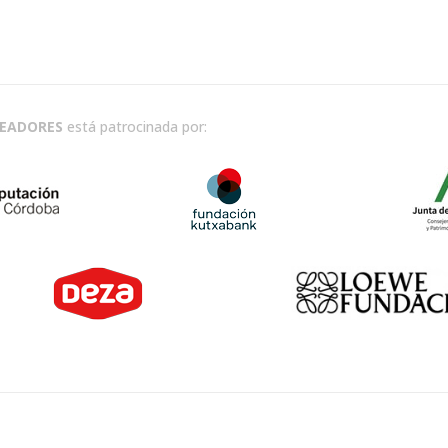
READORES
está patrocinada por: