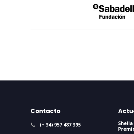
Contacto
Actu
Sheila
(+ 34) 957 487 395
Premi