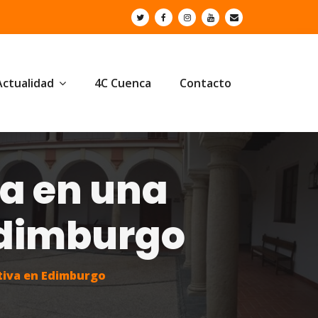
Actualidad
4C Cuenca
Contacto
pa en una
Edimburgo
ctiva en Edimburgo