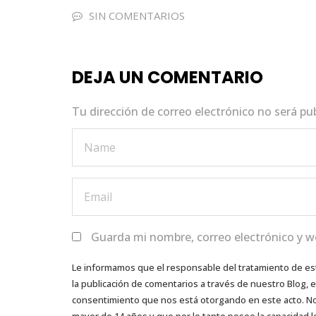
e
te
ts
e
l
SIN COMENTARIOS
b
r
A
dI
o
p
n
DEJA UN COMENTARIO
o
p
k
Tu dirección de correo electrónico no será pu
Guarda mi nombre, correo electrónico y w
Le informamos que el responsable del tratamiento de es
la publicación de comentarios a través de nuestro Blog,
consentimiento que nos está otorgando en este acto. No s
mayor de 14 años y que por lo tanto posee la capacidad l