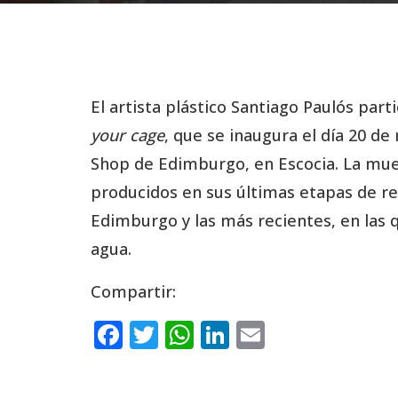
El artista plástico Santiago Paulós part
your cage
, que se inaugura el día 20 d
Shop de Edimburgo, en Escocia. La mues
producidos en sus últimas etapas de re
Edimburgo y las más recientes, en las 
agua.
Compartir:
F
T
W
Li
E
a
w
h
n
m
c
it
a
k
ai