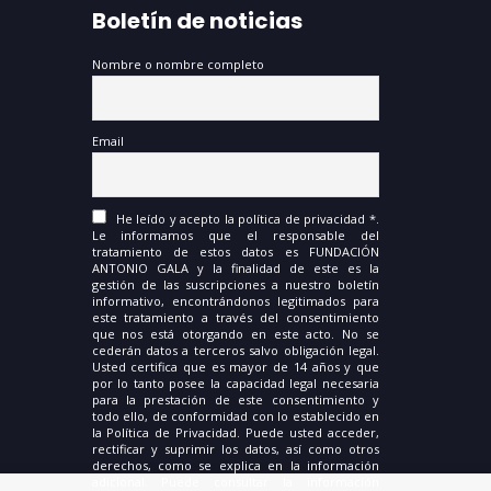
Boletín de noticias
Nombre o nombre completo
Email
He leído y acepto la política de privacidad *.
Le informamos que el responsable del
tratamiento de estos datos es FUNDACIÓN
ANTONIO GALA y la finalidad de este es la
gestión de las suscripciones a nuestro boletín
informativo, encontrándonos legitimados para
este tratamiento a través del consentimiento
que nos está otorgando en este acto. No se
cederán datos a terceros salvo obligación legal.
Usted certifica que es mayor de 14 años y que
por lo tanto posee la capacidad legal necesaria
para la prestación de este consentimiento y
todo ello, de conformidad con lo establecido en
la Política de Privacidad. Puede usted acceder,
rectificar y suprimir los datos, así como otros
derechos, como se explica en la información
adicional. Puede consultar la información