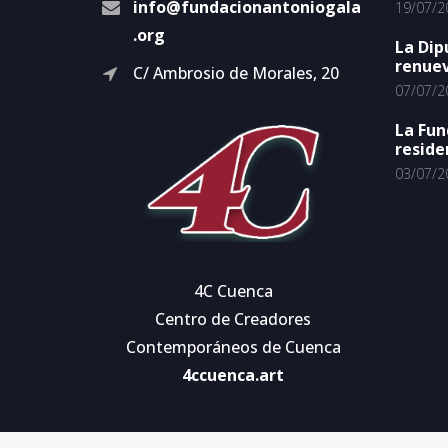
info@fundacionantoniogala
19/07/2
.org
La Dip
renuev
C/ Ambrosio de Morales, 20
07/07/2
La Fun
reside
03/07/2
4C Cuenca
Centro de Creadores
Contemporáneos de Cuenca
4ccuenca.art