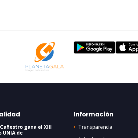
alidad
Información
Transparencia
 Cañestro gana el XIII
o UNIA de