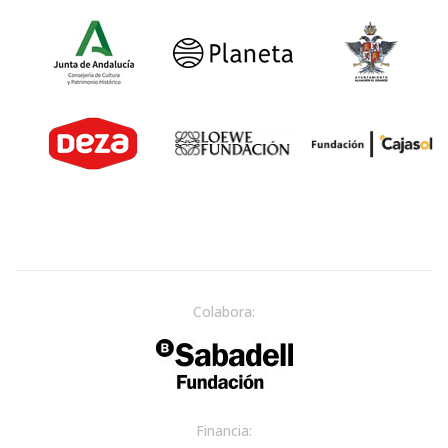
Colabora:
Financia: