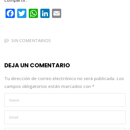
Compartir:
F
T
W
Li
E
a
w
h
n
m
c
it
a
k
ai
e
te
ts
e
l
SIN COMENTARIOS
b
r
A
dI
o
p
n
DEJA UN COMENTARIO
o
p
k
Tu dirección de correo electrónico no será publicada.
Los
campos obligatorios están marcados con
*