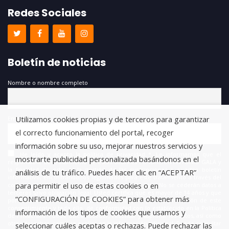
Redes Sociales
Boletín de noticias
Nombre o nombre completo
Utilizamos cookies propias y de terceros para garantizar
Email
el correcto funcionamiento del portal, recoger
información sobre su uso, mejorar nuestros servicios y
He leído y acepto la política de privacidad *. Le informamos que el
mostrarte publicidad personalizada basándonos en el
responsable del tratamiento de estos datos es FUNDACIÓN ANTONIO GALA y
la finalidad de este es la gestión de las suscripciones a nuestro boletín
análisis de tu tráfico. Puedes hacer clic en “ACEPTAR”
informativo, encontrándonos legitimados para este tratamiento a través del
para permitir el uso de estas cookies o en
consentimiento que nos está otorgando en este acto. No se cederán datos a
terceros salvo obligación legal. Usted certifica que es mayor de 14 años y que
“CONFIGURACIÓN DE COOKIES” para obtener más
por lo tanto posee la capacidad legal necesaria para la prestación de este
consentimiento y todo ello, de conformidad con lo establecido en la Política
información de los tipos de cookies que usamos y
de Privacidad. Puede usted acceder, rectificar y suprimir los datos, así como
otros derechos, como se explica en la información adicional. Puede consultar
seleccionar cuáles aceptas o rechazas. Puede rechazar las