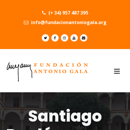
(+ 34) 957 487 395
info@fundacionantoniogala.org
Santiago