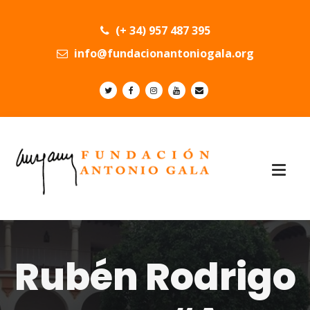
(+ 34) 957 487 395
info@fundacionantoniogala.org
Rubén Rodrigo