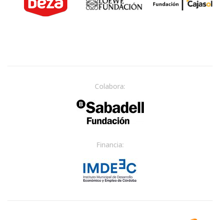
Colabora:
Financia: