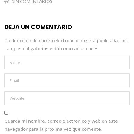
e
te
ts
e
l
SIN COMENTARIOS
b
r
A
dI
o
p
n
DEJA UN COMENTARIO
o
p
k
Tu dirección de correo electrónico no será publicada.
Los
campos obligatorios están marcados con
*
Guarda mi nombre, correo electrónico y web en este
navegador para la próxima vez que comente.