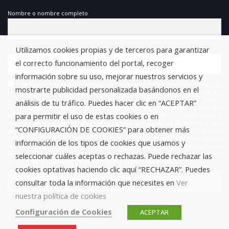
Nombre o nombre completo
Utilizamos cookies propias y de terceros para garantizar
Email
el correcto funcionamiento del portal, recoger
información sobre su uso, mejorar nuestros servicios y
He leído y acepto la política de privacidad *. Le informamos que el
mostrarte publicidad personalizada basándonos en el
responsable del tratamiento de estos datos es FUNDACIÓN ANTONIO GALA y
la finalidad de este es la gestión de las suscripciones a nuestro boletín
análisis de tu tráfico. Puedes hacer clic en “ACEPTAR”
informativo, encontrándonos legitimados para este tratamiento a través del
para permitir el uso de estas cookies o en
consentimiento que nos está otorgando en este acto. No se cederán datos a
terceros salvo obligación legal. Usted certifica que es mayor de 14 años y que
“CONFIGURACIÓN DE COOKIES” para obtener más
por lo tanto posee la capacidad legal necesaria para la prestación de este
consentimiento y todo ello, de conformidad con lo establecido en la Política
información de los tipos de cookies que usamos y
de Privacidad. Puede usted acceder, rectificar y suprimir los datos, así como
otros derechos, como se explica en la información adicional. Puede consultar
seleccionar cuáles aceptas o rechazas. Puede rechazar las
la información adicional y detallada sobre Protección de Datos.
cookies optativas haciendo clic aquí “RECHAZAR”. Puedes
consultar toda la información que necesites en
Ver
nuestra política de cookies
Configuración de Cookies
ACEPTAR