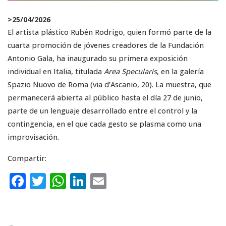
>
25/04/2026
El artista plástico Rubén Rodrigo, quien formó parte de la
cuarta promoción de jóvenes creadores de la Fundación
Antonio Gala, ha inaugurado su primera exposición
individual en Italia, titulada
Area Specularis
, en la galería
Spazio Nuovo de Roma (via d’Ascanio, 20). La muestra, que
permanecerá abierta al público hasta el día 27 de junio,
parte de un lenguaje desarrollado entre el control y la
contingencia, en el que cada gesto se plasma como una
improvisación.
Compartir:
F
T
W
Li
E
a
w
h
n
m
c
it
a
k
ai