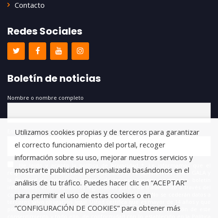
Contacto
Redes Sociales
Boletín de noticias
Nombre o nombre completo
Utilizamos cookies propias y de terceros para garantizar
Email
el correcto funcionamiento del portal, recoger
información sobre su uso, mejorar nuestros servicios y
He leído y acepto la política de privacidad *. Le informamos que el
mostrarte publicidad personalizada basándonos en el
responsable del tratamiento de estos datos es FUNDACIÓN ANTONIO GALA y
la finalidad de este es la gestión de las suscripciones a nuestro boletín
análisis de tu tráfico. Puedes hacer clic en “ACEPTAR”
informativo, encontrándonos legitimados para este tratamiento a través del
para permitir el uso de estas cookies o en
consentimiento que nos está otorgando en este acto. No se cederán datos a
terceros salvo obligación legal. Usted certifica que es mayor de 14 años y que
“CONFIGURACIÓN DE COOKIES” para obtener más
por lo tanto posee la capacidad legal necesaria para la prestación de este
consentimiento y todo ello, de conformidad con lo establecido en la Política