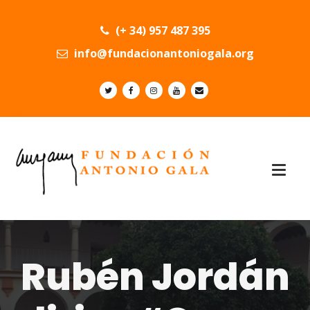
(+ 34) 957 487 395
info@fundacionantoniogala.org
Rubén Jordán