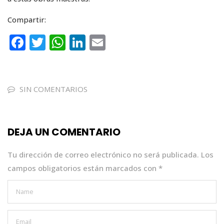
Compartir:
F
T
W
Li
E
a
w
h
n
m
c
it
a
k
ai
e
te
ts
e
l
SIN COMENTARIOS
b
r
A
dI
o
p
n
DEJA UN COMENTARIO
o
p
k
Tu dirección de correo electrónico no será publicada.
Los
campos obligatorios están marcados con
*