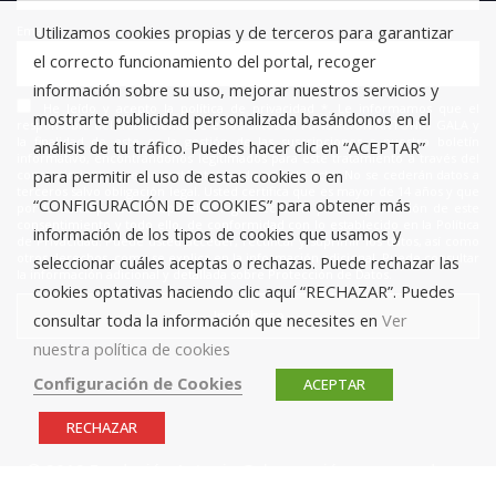
Utilizamos cookies propias y de terceros para garantizar
Email
el correcto funcionamiento del portal, recoger
información sobre su uso, mejorar nuestros servicios y
He leído y acepto la política de privacidad *. Le informamos que el
mostrarte publicidad personalizada basándonos en el
responsable del tratamiento de estos datos es FUNDACIÓN ANTONIO GALA y
la finalidad de este es la gestión de las suscripciones a nuestro boletín
análisis de tu tráfico. Puedes hacer clic en “ACEPTAR”
informativo, encontrándonos legitimados para este tratamiento a través del
para permitir el uso de estas cookies o en
consentimiento que nos está otorgando en este acto. No se cederán datos a
terceros salvo obligación legal. Usted certifica que es mayor de 14 años y que
“CONFIGURACIÓN DE COOKIES” para obtener más
por lo tanto posee la capacidad legal necesaria para la prestación de este
consentimiento y todo ello, de conformidad con lo establecido en la Política
información de los tipos de cookies que usamos y
de Privacidad. Puede usted acceder, rectificar y suprimir los datos, así como
otros derechos, como se explica en la información adicional. Puede consultar
seleccionar cuáles aceptas o rechazas. Puede rechazar las
la información adicional y detallada sobre Protección de Datos.
cookies optativas haciendo clic aquí “RECHAZAR”. Puedes
consultar toda la información que necesites en
Ver
nuestra política de cookies
Configuración de Cookies
ACEPTAR
RECHAZAR
© 2019 Fundación Antonio Gala para jóvenes creadores