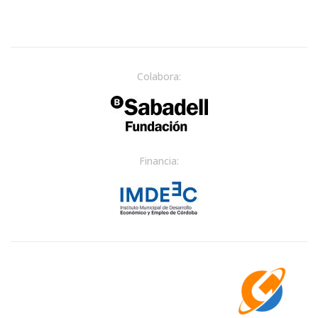
Colabora:
Financia: