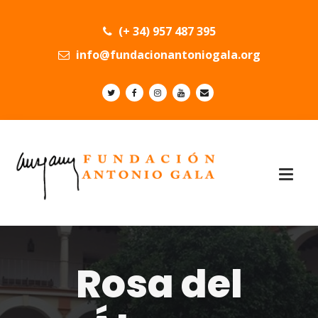
(+ 34) 957 487 395
info@fundacionantoniogala.org
Rosa del