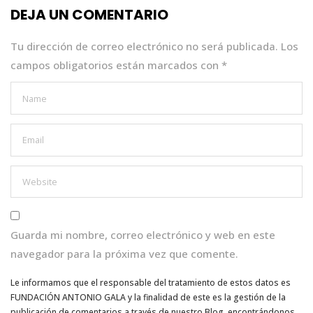
o
p
n
DEJA UN COMENTARIO
o
p
k
Tu dirección de correo electrónico no será publicada.
Los
campos obligatorios están marcados con
*
Guarda mi nombre, correo electrónico y web en este
navegador para la próxima vez que comente.
Le informamos que el responsable del tratamiento de estos datos es
FUNDACIÓN ANTONIO GALA y la finalidad de este es la gestión de la
publicación de comentarios a través de nuestro Blog, encontrándonos