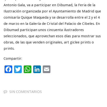
Antonio Gala, va a participar en Dibumad, la Feria de la
Ilustración organizada por el Ayuntamiento de Madrid que
comisaría Quique Maqueda y se desarrolla entre el 2 y el 4
de marzo en la Galería de Cristal del Palacio de Cibeles. En
Dibumad participan unos cincuenta ilustradores
seleccionados, que aprovechan esos días para mostrar sus
obras, de las que venden originales, art giclee prints o
prints.
Compartir:
F
T
W
Li
E
a
w
h
n
m
c
it
a
k
ai
e
te
ts
e
l
SIN COMENTARIOS
b
r
A
dI