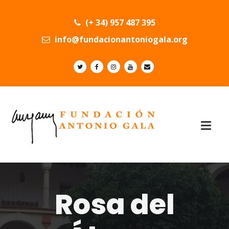
(+ 34) 957 487 395
info@fundacionantoniogala.org
Rosa del