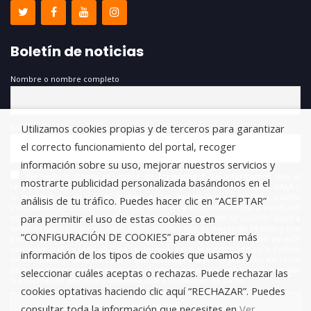
Boletín de noticias
Nombre o nombre completo
Utilizamos cookies propias y de terceros para garantizar
Email
el correcto funcionamiento del portal, recoger
información sobre su uso, mejorar nuestros servicios y
He leído y acepto la política de privacidad *. Le informamos que el
mostrarte publicidad personalizada basándonos en el
responsable del tratamiento de estos datos es FUNDACIÓN ANTONIO GALA y
la finalidad de este es la gestión de las suscripciones a nuestro boletín
análisis de tu tráfico. Puedes hacer clic en “ACEPTAR”
informativo, encontrándonos legitimados para este tratamiento a través del
para permitir el uso de estas cookies o en
consentimiento que nos está otorgando en este acto. No se cederán datos a
terceros salvo obligación legal. Usted certifica que es mayor de 14 años y que
“CONFIGURACIÓN DE COOKIES” para obtener más
por lo tanto posee la capacidad legal necesaria para la prestación de este
consentimiento y todo ello, de conformidad con lo establecido en la Política
información de los tipos de cookies que usamos y
de Privacidad. Puede usted acceder, rectificar y suprimir los datos, así como
otros derechos, como se explica en la información adicional. Puede consultar
seleccionar cuáles aceptas o rechazas. Puede rechazar las
la información adicional y detallada sobre Protección de Datos.
cookies optativas haciendo clic aquí “RECHAZAR”. Puedes
consultar toda la información que necesites en
Ver