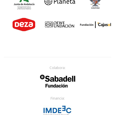
Colabora:
Financia: