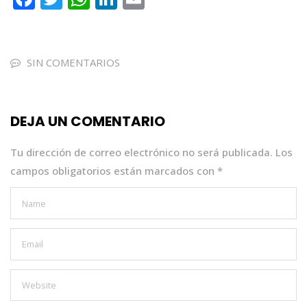
a
w
h
n
m
c
it
a
k
ai
e
te
ts
e
l
SIN COMENTARIOS
b
r
A
dI
o
p
n
DEJA UN COMENTARIO
o
p
k
Tu dirección de correo electrónico no será publicada.
Los
campos obligatorios están marcados con
*