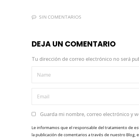
c
it
a
k
ai
e
te
ts
e
l
SIN COMENTARIOS
b
r
A
dI
o
p
n
DEJA UN COMENTARIO
o
p
k
Tu dirección de correo electrónico no será pu
Guarda mi nombre, correo electrónico y w
Le informamos que el responsable del tratamiento de es
la publicación de comentarios a través de nuestro Blog,