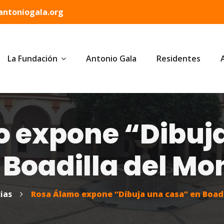
ntoniogala.org
La Fundación
Antonio Gala
Residentes
 expone “Dibuj
 Boadilla del Mo
ias
Rosa Álamo expone “Dibuja una casa” en Boadi