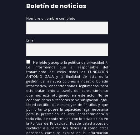
Boletín de noticias
Nombre o nombre completo
Email
He leído y acepto la política de privacidad *.
Le informamos que el responsable del
tratamiento de estos datos es FUNDACIÓN
ANTONIO GALA y la finalidad de este es la
gestión de las suscripciones a nuestro boletín
informativo, encontrándonos legitimados para
este tratamiento a través del consentimiento
que nos está otorgando en este acto. No se
cederán datos a terceros salvo obligación legal.
Usted certifica que es mayor de 14 años y que
por lo tanto posee la capacidad legal necesaria
para la prestación de este consentimiento y
todo ello, de conformidad con lo establecido en
la Política de Privacidad. Puede usted acceder,
rectificar y suprimir los datos, así como otros
derechos, como se explica en la información
adicional. Puede consultar la información