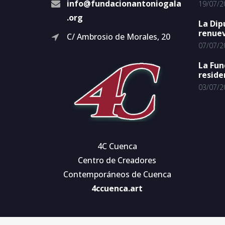
info@fundacionantoniogala
19/07/2
.org
La Dip
renuev
C/ Ambrosio de Morales, 20
07/07/2
La Fun
reside
03/07/2
4C Cuenca
Centro de Creadores
Contemporáneos de Cuenca
4ccuenca.art