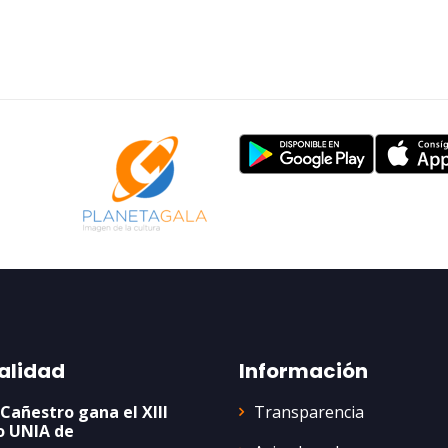
alidad
Información
Transparencia
 Cañestro gana el XIII
o UNIA de