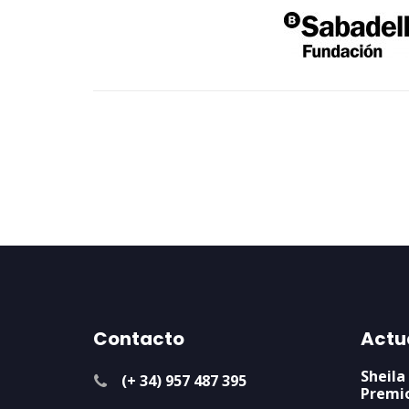
Contacto
Actu
Sheila
(+ 34) 957 487 395
Premi