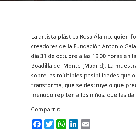
La artista plástica Rosa Álamo, quien 
creadores de la Fundación Antonio Gala
día 31 de octubre a las 19.00 horas en 
Boadilla del Monte (Madrid). La muestra
sobre las múltiples posibilidades que 
transforma, que se destruye o que preoc
menudo repiten a los niños, que les da
Compartir:
F
T
W
Li
E
a
w
h
n
m