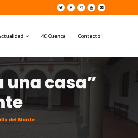
Actualidad
4C Cuenca
Contacto
a una casa”
nte
lla del Monte