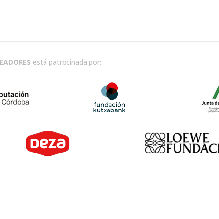
READORES
está patrocinada por: