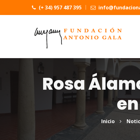
(+ 34) 957 487 395
info@fundaciona
Rosa Álamo
en
Inicio
Notic