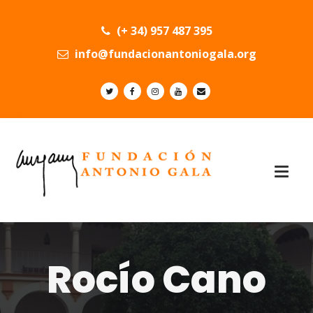
(+ 34) 957 487 395
info@fundacionantoniogala.org
Rocío Cano