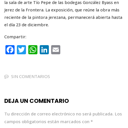
la sala de arte Tío Pepe de las bodegas González Byass en
Jerez de la Frontera. La exposición, que reúne la obra más
reciente de la pintora jerezana, permanecerá abierta hasta
el día 23 de diciembre.
Compartir:
F
T
W
Li
E
a
w
h
n
m
c
it
a
k
ai
e
te
ts
e
l
SIN COMENTARIOS
b
r
A
dI
o
p
n
DEJA UN COMENTARIO
o
p
k
Tu dirección de correo electrónico no será publicada.
Los
campos obligatorios están marcados con
*