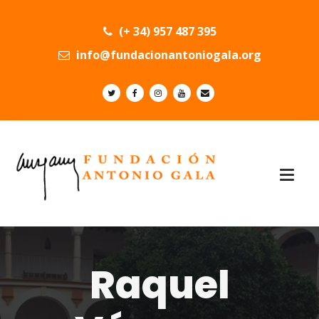
(+ 34) 957 487 395
info@fundacionantoniogala.org
Raquel