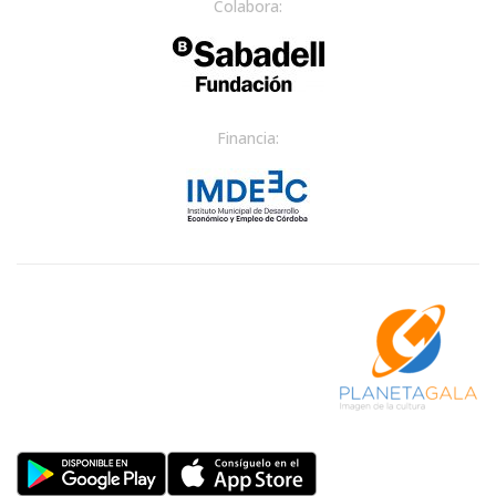
Colabora:
Financia: