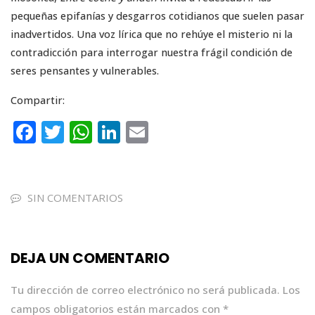
pequeñas epifanías y desgarros cotidianos que suelen pasar
inadvertidos. Una voz lírica que no rehúye el misterio ni la
contradicción para interrogar nuestra frágil condición de
seres pensantes y vulnerables.
Compartir:
F
T
W
Li
E
a
w
h
n
m
c
it
a
k
ai
e
te
ts
e
l
SIN COMENTARIOS
b
r
A
dI
o
p
n
DEJA UN COMENTARIO
o
p
k
Tu dirección de correo electrónico no será publicada.
Los
campos obligatorios están marcados con
*