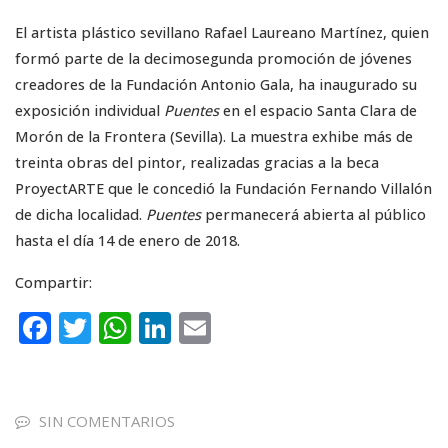
El artista plástico sevillano Rafael Laureano Martínez, quien
formó parte de la decimosegunda promoción de jóvenes
creadores de la Fundación Antonio Gala, ha inaugurado su
exposición individual
Puentes
en el espacio Santa Clara de
Morón de la Frontera (Sevilla). La muestra exhibe más de
treinta obras del pintor, realizadas gracias a la beca
ProyectARTE que le concedió la Fundación Fernando Villalón
de dicha localidad.
Puentes
permanecerá abierta al público
hasta el día 14 de enero de 2018.
Compartir:
F
T
W
Li
E
a
w
h
n
m
c
it
a
k
ai
e
te
ts
e
l
SIN COMENTARIOS