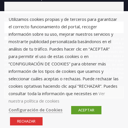
Utilizamos cookies propias y de terceros para garantizar
Email
el correcto funcionamiento del portal, recoger
información sobre su uso, mejorar nuestros servicios y
He leído y acepto la política de privacidad *. Le informamos que el
mostrarte publicidad personalizada basándonos en el
responsable del tratamiento de estos datos es FUNDACIÓN ANTONIO GALA y
la finalidad de este es la gestión de las suscripciones a nuestro boletín
análisis de tu tráfico. Puedes hacer clic en “ACEPTAR”
informativo, encontrándonos legitimados para este tratamiento a través del
para permitir el uso de estas cookies o en
consentimiento que nos está otorgando en este acto. No se cederán datos a
terceros salvo obligación legal. Usted certifica que es mayor de 14 años y que
“CONFIGURACIÓN DE COOKIES” para obtener más
por lo tanto posee la capacidad legal necesaria para la prestación de este
consentimiento y todo ello, de conformidad con lo establecido en la Política
información de los tipos de cookies que usamos y
de Privacidad. Puede usted acceder, rectificar y suprimir los datos, así como
otros derechos, como se explica en la información adicional. Puede consultar
seleccionar cuáles aceptas o rechazas. Puede rechazar las
la información adicional y detallada sobre Protección de Datos.
cookies optativas haciendo clic aquí “RECHAZAR”. Puedes
consultar toda la información que necesites en
Ver
nuestra política de cookies
Configuración de Cookies
ACEPTAR
RECHAZAR