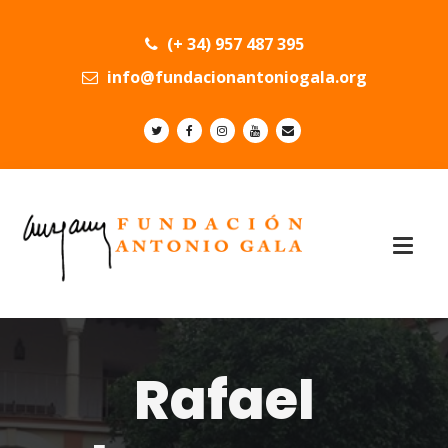
(+ 34) 957 487 395
info@fundacionantoniogala.org
Rafael