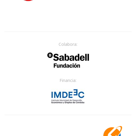
Colabora:
Financia: