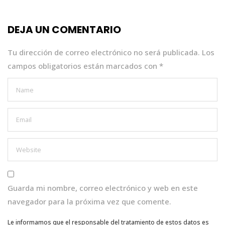
b
r
A
dI
o
p
n
DEJA UN COMENTARIO
o
p
k
Tu dirección de correo electrónico no será publicada.
Los
campos obligatorios están marcados con
*
Guarda mi nombre, correo electrónico y web en este
navegador para la próxima vez que comente.
Le informamos que el responsable del tratamiento de estos datos es