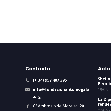
Contacto
Actu
Sheila
(+ 34) 957 487 395
Premi
info@fundacionantoniogala
19/07/2
.org
La Dip
renuev
C/ Ambrosio de Morales, 20
07/07/2