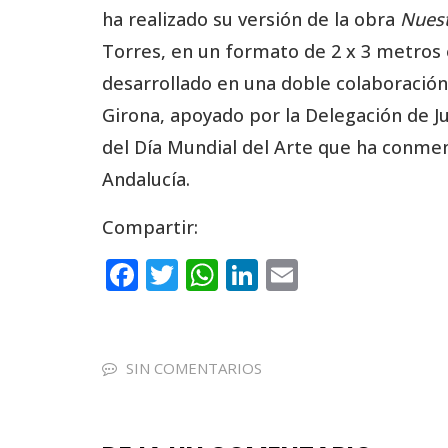
ha realizado su versión de la obra
Nuest
Torres, en un formato de 2 x 3 metros e
desarrollado en una doble colaboración
Girona, apoyado por la Delegación de 
del Día Mundial del Arte que ha conmem
Andalucía.
Compartir:
F
T
W
Li
E
a
w
h
n
m
c
it
a
k
ai
e
te
ts
e
l
SIN COMENTARIOS
b
r
A
dI
o
p
n