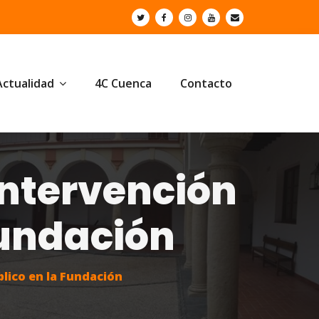
Actualidad
4C Cuenca
Contacto
intervención
Fundación
blico en la Fundación