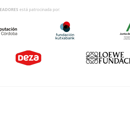
READORES
está patrocinada por: