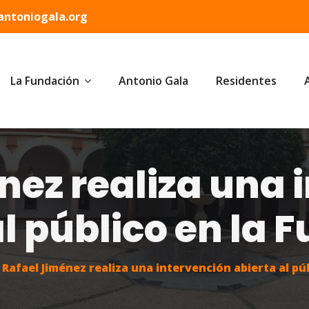
ntoniogala.org
La Fundación
Antonio Gala
Residentes
nez realiza una 
al público en la 
Rafael Jiménez realiza una intervención abierta al pú