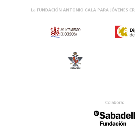
La
FUNDACIÓN ANTONIO GALA PARA JÓVENES C
Colabora: