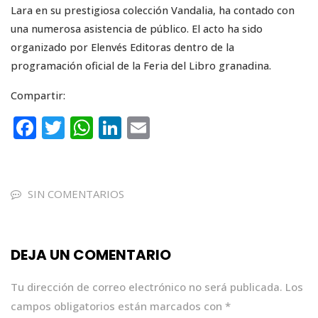
Lara en su prestigiosa colección Vandalia, ha contado con
una numerosa asistencia de público. El acto ha sido
organizado por Elenvés Editoras dentro de la
programación oficial de la Feria del Libro granadina.
Compartir:
F
T
W
Li
E
a
w
h
n
m
c
it
a
k
ai
e
te
ts
e
l
SIN COMENTARIOS
b
r
A
dI
o
p
n
DEJA UN COMENTARIO
o
p
k
Tu dirección de correo electrónico no será publicada.
Los
campos obligatorios están marcados con
*