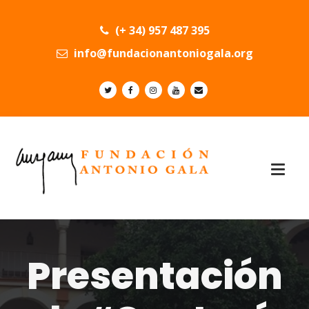
(+ 34) 957 487 395
info@fundacionantoniogala.org
Presentación