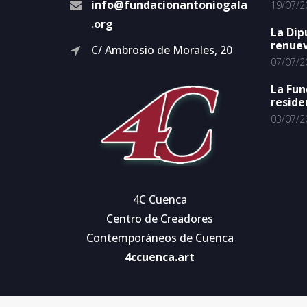
info@fundacionantoniogala
19/07/2
.org
La Dip
renuev
C/ Ambrosio de Morales, 20
07/07/2
La Fun
reside
03/07/2
4C Cuenca
Centro de Creadores
Contemporáneos de Cuenca
4ccuenca.art