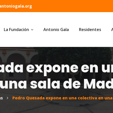
ntoniogala.org
La Fundación
Antonio Gala
Residentes
da expone en u
 una sala de Mad
as
Pedro Quesada expone en una colectiva en una