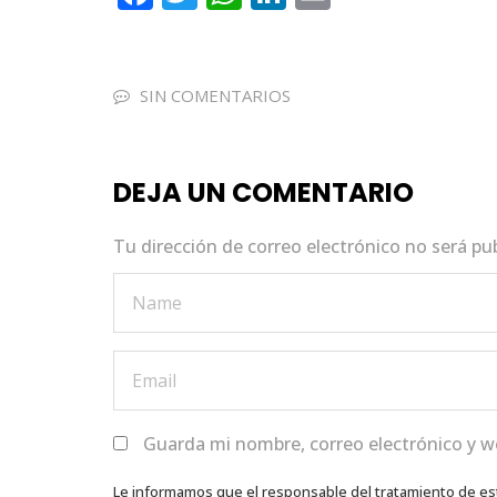
a
w
h
n
m
c
it
a
k
ai
e
te
ts
e
l
SIN COMENTARIOS
b
r
A
dI
o
p
n
DEJA UN COMENTARIO
o
p
k
Tu dirección de correo electrónico no será pu
Guarda mi nombre, correo electrónico y w
Le informamos que el responsable del tratamiento de es