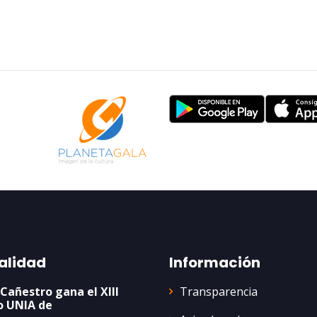
alidad
Información
Transparencia
 Cañestro gana el XIII
o UNIA de