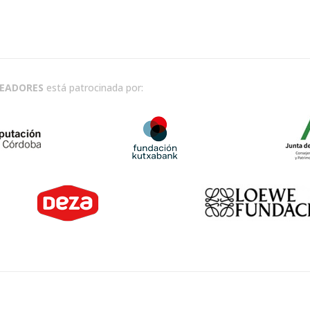
READORES
está patrocinada por: