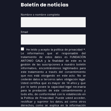
Boletín de noticias
Nombre o nombre completo
Email
He leído y acepto la política de privacidad *.
Le informamos que el responsable del
tratamiento de estos datos es FUNDACIÓN
ANTONIO GALA y la finalidad de este es la
gestión de las suscripciones a nuestro boletín
informativo, encontrándonos legitimados para
este tratamiento a través del consentimiento
que nos está otorgando en este acto. No se
cederán datos a terceros salvo obligación legal.
Usted certifica que es mayor de 14 años y que
por lo tanto posee la capacidad legal necesaria
para la prestación de este consentimiento y
todo ello, de conformidad con lo establecido en
la Política de Privacidad. Puede usted acceder,
rectificar y suprimir los datos, así como otros
derechos, como se explica en la información
adicional. Puede consultar la información