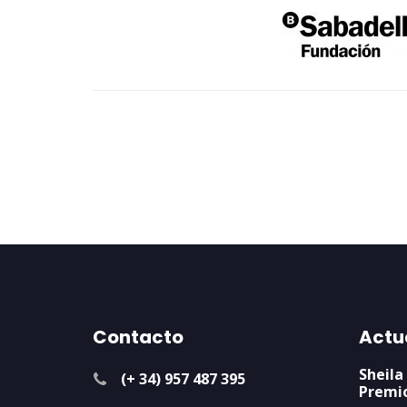
Contacto
Actu
Sheila
(+ 34) 957 487 395
Premi