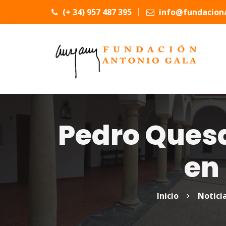
(+ 34) 957 487 395
info@fundaciona
Pedro Quesa
en
Inicio
Notici