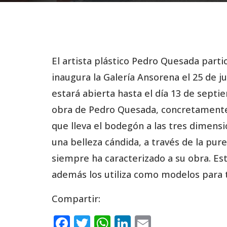
El artista plástico Pedro Quesada parti
inaugura la Galería Ansorena el 25 de j
estará abierta hasta el día 13 de septi
obra de Pedro Quesada, concretamente,
que lleva el bodegón a las tres dimensio
una belleza cándida, a través de la pur
siempre ha caracterizado a su obra. Es
además los utiliza como modelos para t
Compartir:
F
T
W
Li
E