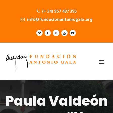
(+ 34) 957 487 395
info@fundacionantoniogala.org
Paula Valdeón