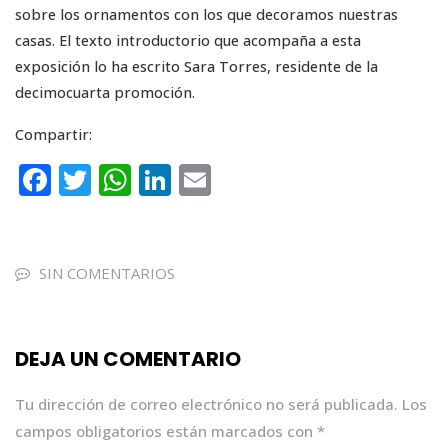
sobre los ornamentos con los que decoramos nuestras
casas. El texto introductorio que acompaña a esta
exposición lo ha escrito Sara Torres, residente de la
decimocuarta promoción.
Compartir:
F
T
W
Li
E
a
w
h
n
m
c
it
a
k
ai
e
te
ts
e
l
SIN COMENTARIOS
b
r
A
dI
o
p
n
DEJA UN COMENTARIO
o
p
k
Tu dirección de correo electrónico no será publicada.
Los
campos obligatorios están marcados con
*