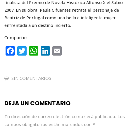
finalista del Premio de Novela Histórica Alfonso X el Sabio
2007. En su obra, Paula Cifuentes retrata el personaje de
Beatriz de Portugal como una bella e inteligente mujer
enfrentada a un destino incierto.
Compartir:
F
T
W
Li
E
a
w
h
n
m
c
it
a
k
ai
e
te
ts
e
l
SIN COMENTARIOS
b
r
A
dI
o
p
n
DEJA UN COMENTARIO
o
p
k
Tu dirección de correo electrónico no será publicada.
Los
campos obligatorios están marcados con
*