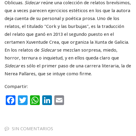
Oblicuas.
Sidecar
reúne una colección de relatos brevísimos,
que a veces parecen ejercicios estéticos en los que la autora
deja cuenta de su personal y poética prosa. Uno de los
relatos, el titulado "Cork y las burbujas", es la traducción
del relato que ganó en 2013 el segundo puesto en el
certamen Xuventude Crea, que organiza la Xunta de Galicia.
En los relatos de
Sidecar
se mezclan sorpresa, miedo,
horror, ternura o inquietud, y en ellos queda claro que
Sidecar
es sólo el primer paso de una carrera literaria, la de
Nerea Pallares, que se intuye como firme.
Compartir:
F
T
W
Li
E
a
w
h
n
m
c
it
a
k
ai
e
te
ts
e
l
SIN COMENTARIOS