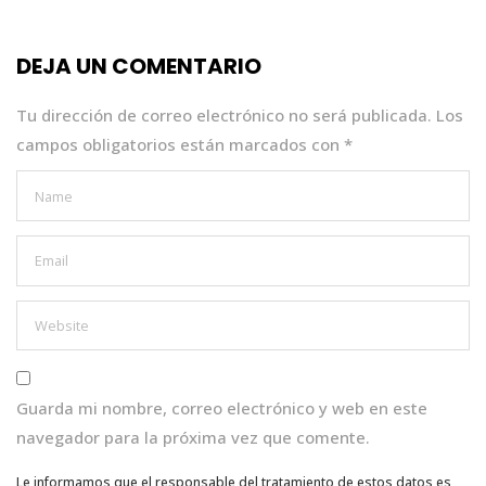
b
r
A
dI
o
p
n
DEJA UN COMENTARIO
o
p
k
Tu dirección de correo electrónico no será publicada.
Los
campos obligatorios están marcados con
*
Guarda mi nombre, correo electrónico y web en este
navegador para la próxima vez que comente.
Le informamos que el responsable del tratamiento de estos datos es