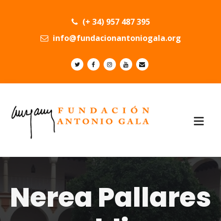
(+ 34) 957 487 395
info@fundacionantoniogala.org
Nerea Pallares