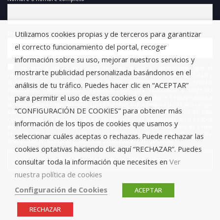
Utilizamos cookies propias y de terceros para garantizar
Email
el correcto funcionamiento del portal, recoger
información sobre su uso, mejorar nuestros servicios y
He leído y acepto la política de privacidad *. Le informamos que el
mostrarte publicidad personalizada basándonos en el
responsable del tratamiento de estos datos es FUNDACIÓN ANTONIO GALA y
la finalidad de este es la gestión de las suscripciones a nuestro boletín
análisis de tu tráfico. Puedes hacer clic en “ACEPTAR”
informativo, encontrándonos legitimados para este tratamiento a través del
para permitir el uso de estas cookies o en
consentimiento que nos está otorgando en este acto. No se cederán datos a
terceros salvo obligación legal. Usted certifica que es mayor de 14 años y que
“CONFIGURACIÓN DE COOKIES” para obtener más
por lo tanto posee la capacidad legal necesaria para la prestación de este
consentimiento y todo ello, de conformidad con lo establecido en la Política
información de los tipos de cookies que usamos y
de Privacidad. Puede usted acceder, rectificar y suprimir los datos, así como
otros derechos, como se explica en la información adicional. Puede consultar
seleccionar cuáles aceptas o rechazas. Puede rechazar las
la información adicional y detallada sobre Protección de Datos.
cookies optativas haciendo clic aquí “RECHAZAR”. Puedes
consultar toda la información que necesites en
Ver
nuestra política de cookies
Configuración de Cookies
ACEPTAR
RECHAZAR