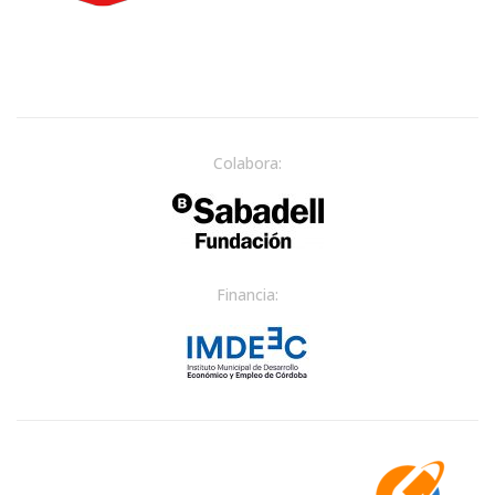
Colabora:
Financia: