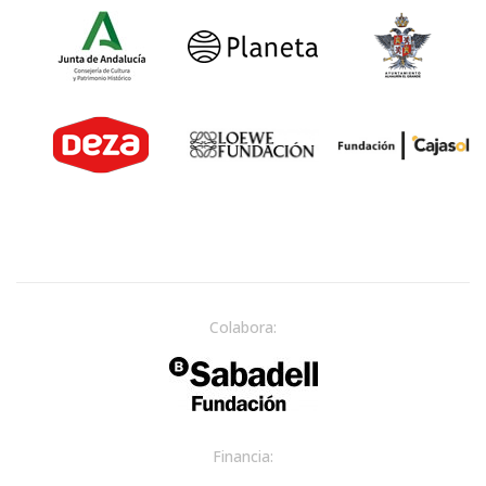
Colabora:
Financia: