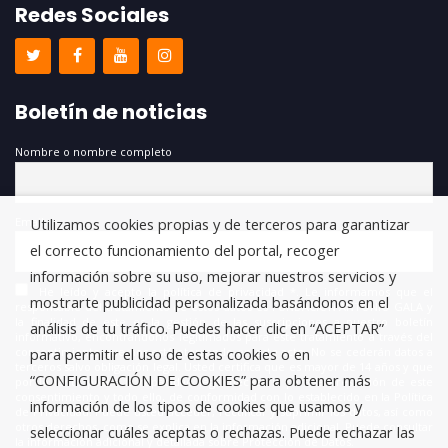
Redes Sociales
Boletín de noticias
Nombre o nombre completo
Email
Utilizamos cookies propias y de terceros para garantizar
el correcto funcionamiento del portal, recoger
información sobre su uso, mejorar nuestros servicios y
He leído y acepto la política de privacidad *. Le informamos que el
mostrarte publicidad personalizada basándonos en el
responsable del tratamiento de estos datos es FUNDACIÓN ANTONIO GALA y
la finalidad de este es la gestión de las suscripciones a nuestro boletín
análisis de tu tráfico. Puedes hacer clic en “ACEPTAR”
informativo, encontrándonos legitimados para este tratamiento a través del
consentimiento que nos está otorgando en este acto. No se cederán datos a
para permitir el uso de estas cookies o en
terceros salvo obligación legal. Usted certifica que es mayor de 14 años y que
“CONFIGURACIÓN DE COOKIES” para obtener más
por lo tanto posee la capacidad legal necesaria para la prestación de este
consentimiento y todo ello, de conformidad con lo establecido en la Política
información de los tipos de cookies que usamos y
de Privacidad. Puede usted acceder, rectificar y suprimir los datos, así como
otros derechos, como se explica en la información adicional. Puede consultar
seleccionar cuáles aceptas o rechazas. Puede rechazar las
la información adicional y detallada sobre Protección de Datos.