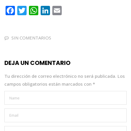
F
T
W
Li
E
a
w
h
n
m
c
it
a
k
ai
e
te
ts
e
l
SIN COMENTARIOS
b
r
A
dI
o
p
n
DEJA UN COMENTARIO
o
p
k
Tu dirección de correo electrónico no será publicada.
Los
campos obligatorios están marcados con
*