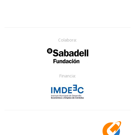
Colabora:
Financia: