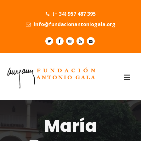
(+ 34) 957 487 395
info@fundacionantoniogala.org
María