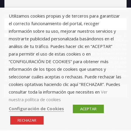
Utilizamos cookies propias y de terceros para garantizar
Email
el correcto funcionamiento del portal, recoger
información sobre su uso, mejorar nuestros servicios y
He leído y acepto la política de privacidad *. Le informamos que el
mostrarte publicidad personalizada basándonos en el
responsable del tratamiento de estos datos es FUNDACIÓN ANTONIO GALA y
la finalidad de este es la gestión de las suscripciones a nuestro boletín
análisis de tu tráfico. Puedes hacer clic en “ACEPTAR”
informativo, encontrándonos legitimados para este tratamiento a través del
para permitir el uso de estas cookies o en
consentimiento que nos está otorgando en este acto. No se cederán datos a
terceros salvo obligación legal. Usted certifica que es mayor de 14 años y que
“CONFIGURACIÓN DE COOKIES” para obtener más
por lo tanto posee la capacidad legal necesaria para la prestación de este
consentimiento y todo ello, de conformidad con lo establecido en la Política
información de los tipos de cookies que usamos y
de Privacidad. Puede usted acceder, rectificar y suprimir los datos, así como
otros derechos, como se explica en la información adicional. Puede consultar
seleccionar cuáles aceptas o rechazas. Puede rechazar las
la información adicional y detallada sobre Protección de Datos.
cookies optativas haciendo clic aquí “RECHAZAR”. Puedes
consultar toda la información que necesites en
Ver
nuestra política de cookies
Configuración de Cookies
ACEPTAR
RECHAZAR