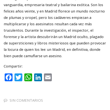
vanguardia, empresaria teatral y bailarina exótica. Son los
felices años veinte, y en Madrid florece un mundo nocturno
de plumas y oropel, pero los cadáveres empiezan a
multiplicarse y los asesinatos resultan cada vez más
truculentos. Durante la investigación, el inspector, el
forense y la artista descubrirán un Madrid oculto, plagado
de supersticiones y libros misteriosos que pueden provocar
la locura de quien los lee: un Madrid, en definitiva, donde
bien puede camuflarse un asesino.
Compartir:
F
T
W
Li
E
a
w
h
n
m
c
it
a
k
ai
e
te
ts
e
l
SIN COMENTARIOS
b
r
A
dI