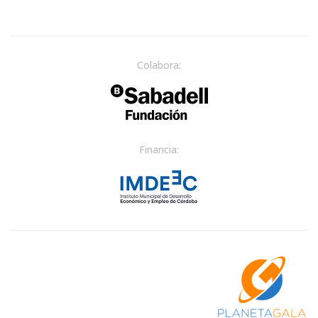
Colabora:
Financia: