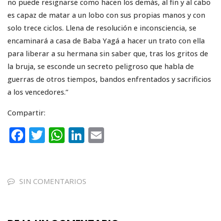
no puede resignarse como hacen los demás, al fin y al cabo
es capaz de matar a un lobo con sus propias manos y con
solo trece ciclos. Llena de resolución e inconsciencia, se
encaminará a casa de Baba Yagá a hacer un trato con ella
para liberar a su hermana sin saber que, tras los gritos de
la bruja, se esconde un secreto peligroso que habla de
guerras de otros tiempos, bandos enfrentados y sacrificios
a los vencedores.”
Compartir:
F
T
W
Li
E
a
w
h
n
m
c
it
a
k
ai
e
te
ts
e
l
SIN COMENTARIOS
b
r
A
dI
o
p
n