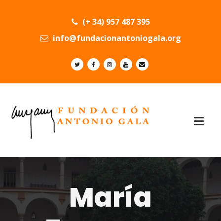
(+ 34) 957 487 395
info@fundacionantoniogala.org
María