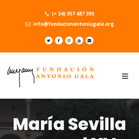
(+ 34) 957 487 395
info@fundacionantoniogala.org
María Sevilla