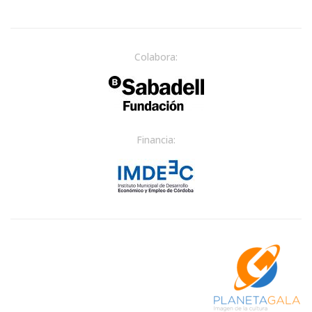
Colabora:
Financia: