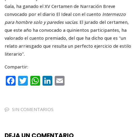
Gala, ha ganado el XV Certamen de Narración Breve
convocado por el diario El Ideal con el cuento
Intermezzo
para hombre solo y paredes vacías
. El jurado del certamen,
que este año ha convocado a quinientos participantes, ha
valorado el cuento premiado, del que ha dicho que es "un
relato arriesgado que resulta un perfecto ejercicio de estilo
literario".
Compartir:
F
T
W
Li
E
a
w
h
n
m
c
it
a
k
ai
e
te
ts
e
l
SIN COMENTARIOS
b
r
A
dI
o
p
n
DEJA UN COMENTARIO