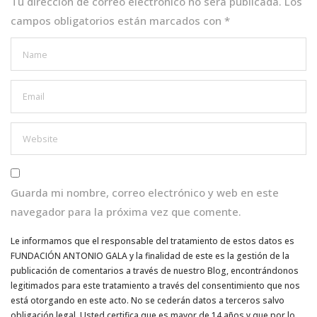
k
Tu dirección de correo electrónico no será publicada.
Los
campos obligatorios están marcados con
*
Guarda mi nombre, correo electrónico y web en este
navegador para la próxima vez que comente.
Le informamos que el responsable del tratamiento de estos datos es
FUNDACIÓN ANTONIO GALA y la finalidad de este es la gestión de la
publicación de comentarios a través de nuestro Blog, encontrándonos
legitimados para este tratamiento a través del consentimiento que nos
está otorgando en este acto. No se cederán datos a terceros salvo
obligación legal. Usted certifica que es mayor de 14 años y que por lo