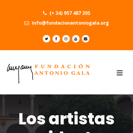
(+ 34) 957 487 395
info@fundacionantoniogala.org
Los artistas