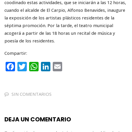
coodinado estas actividades, que se iniciarán a las 12 horas,
cuando el alcalde de El Carpio, Alfonso Benavides, inaugure
la exposición de los artistas plásticos residentes de la
séptima promoción. Por la tarde, el teatro municipal
acogerá a partir de las 18 horas un recital de música y
poesía de los residentes.
Compartir:
F
T
W
Li
E
a
w
h
n
m
c
it
a
k
ai
e
te
ts
e
l
SIN COMENTARIOS
b
r
A
dI
o
p
n
DEJA UN COMENTARIO
o
p