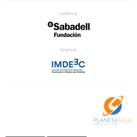
Colabora:
Financia: