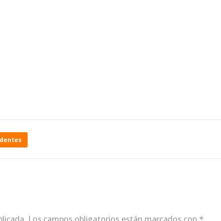
identes
blicada.
Los campos obligatorios están marcados con
*