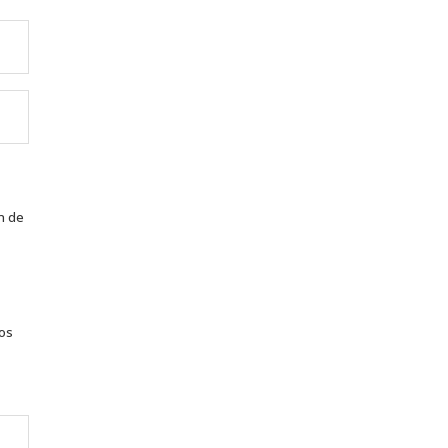
n de
tos