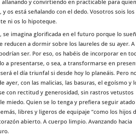
s allanando y convirtiendo en practicable para quie
 y os está señalando con el dedo. Vosotros sois los
te ni os lo hipoteque.
 se imagina glorificada en el futuro porque lo sue
e reducen a dormir sobre los laureles de su ayer. A
podrían ser. Por eso, os habéis de incorporar en to
arlo a presentarse, o sea, a transformarse en presen
erá el día triunfal si desde hoy lo planeáis. Pero n
e ayer, con las malicias, las basuras, el egoísmo y l
se con rectitud y generosidad, sin rastros vetustos
le miedo. Quien se lo tenga y prefiera seguir atado 
demás, libres y ligeros de equipaje “como los hijos 
corazón abierto. A cuerpo limpio. Avanzando hacia
uro.