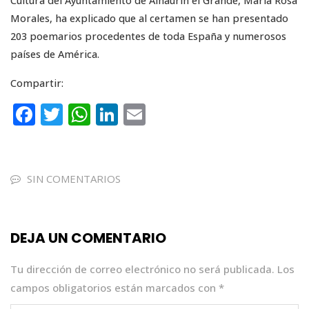
Cultura del Ayuntamiento de Alhaurín el Grande, María Rosa
Morales, ha explicado que al certamen se han presentado
203 poemarios procedentes de toda España y numerosos
países de América.
Compartir:
F
T
W
Li
E
a
w
h
n
m
c
it
a
k
ai
e
te
ts
e
l
SIN COMENTARIOS
b
r
A
dI
o
p
n
DEJA UN COMENTARIO
o
p
k
Tu dirección de correo electrónico no será publicada.
Los
campos obligatorios están marcados con
*