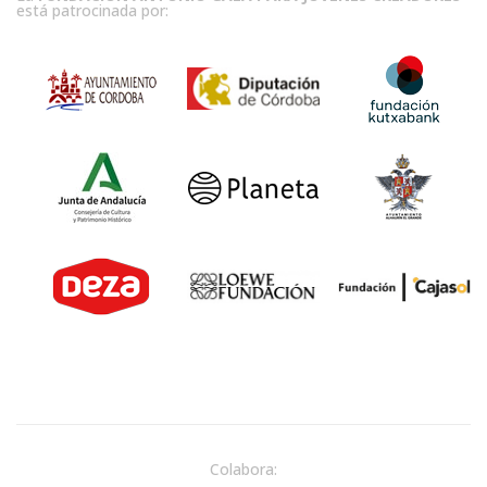
está patrocinada por:
Colabora: