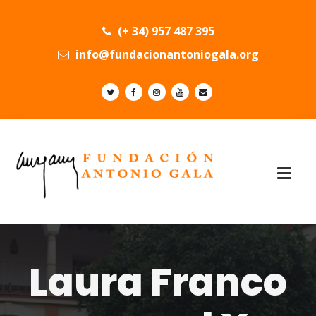
(+ 34) 957 487 395
info@fundacionantoniogala.org
Laura Franco