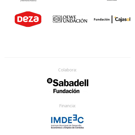
Colabora:
Financia: