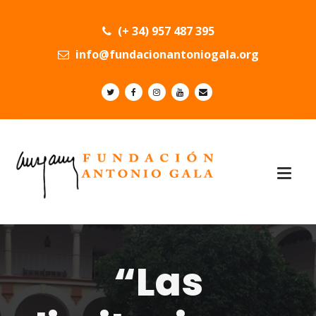
(+ 34) 957 487 395
info@fundacionantoniogala.org
“Las