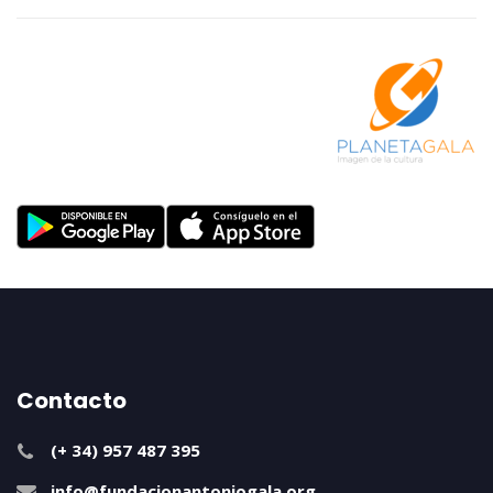
Contacto
(+ 34) 957 487 395
info@fundacionantoniogala.org