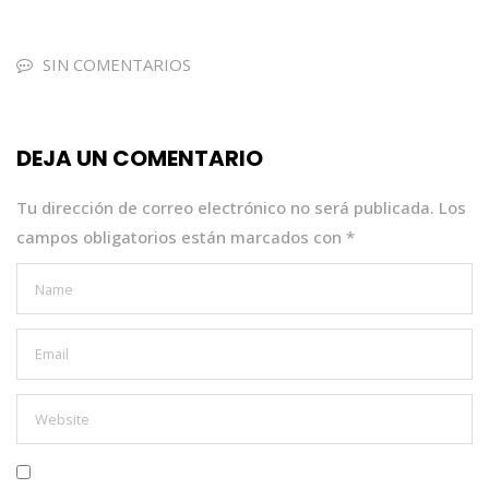
c
it
a
k
ai
e
te
ts
e
l
SIN COMENTARIOS
b
r
A
dI
o
p
n
DEJA UN COMENTARIO
o
p
k
Tu dirección de correo electrónico no será publicada.
Los
campos obligatorios están marcados con
*