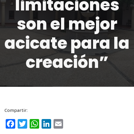
limitaciones
son el mejor
acicate para la
creación”
Compartir:
F
T
W
Li
E
a
w
h
n
m