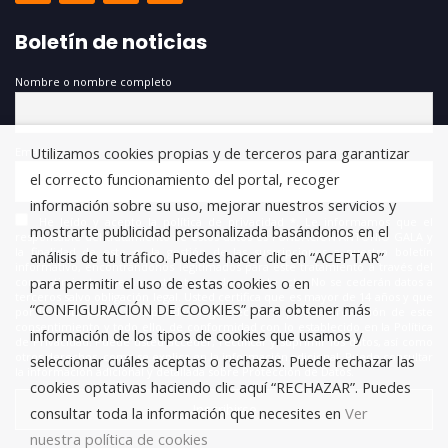
Boletín de noticias
Nombre o nombre completo
Utilizamos cookies propias y de terceros para garantizar
Email
el correcto funcionamiento del portal, recoger
información sobre su uso, mejorar nuestros servicios y
He leído y acepto la política de privacidad *. Le informamos que el
mostrarte publicidad personalizada basándonos en el
responsable del tratamiento de estos datos es FUNDACIÓN ANTONIO GALA y
la finalidad de este es la gestión de las suscripciones a nuestro boletín
análisis de tu tráfico. Puedes hacer clic en “ACEPTAR”
informativo, encontrándonos legitimados para este tratamiento a través del
para permitir el uso de estas cookies o en
consentimiento que nos está otorgando en este acto. No se cederán datos a
terceros salvo obligación legal. Usted certifica que es mayor de 14 años y que
“CONFIGURACIÓN DE COOKIES” para obtener más
por lo tanto posee la capacidad legal necesaria para la prestación de este
consentimiento y todo ello, de conformidad con lo establecido en la Política
información de los tipos de cookies que usamos y
de Privacidad. Puede usted acceder, rectificar y suprimir los datos, así como
otros derechos, como se explica en la información adicional. Puede consultar
seleccionar cuáles aceptas o rechazas. Puede rechazar las
la información adicional y detallada sobre Protección de Datos.
cookies optativas haciendo clic aquí “RECHAZAR”. Puedes
consultar toda la información que necesites en
Ver
nuestra política de cookies