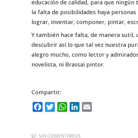
educación de calidad, para que ningún 
la falta de posibilidades haya personas
lograr, inventar, componer, pintar, escr
Y también hace falta, de manera sutil, 
descubrir así lo que tal vez nuestra p
alegro mucho, como lector y admirador d
novelista, ni Brassaï pintor.
Compartir:
F
T
W
Li
E
a
w
h
n
m
c
it
a
k
ai
e
te
ts
e
l
SIN COMENTARIOS