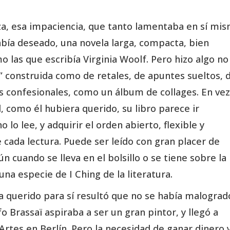
za, esa impaciencia, que tanto lamentaba en sí mis
abía deseado, una novela larga, compacta, bien
 las que escribía Virginia Woolf. Pero hizo algo no
” construida como de retales, de apuntes sueltos, 
es confesionales, como un álbum de collages. En vez
 como él hubiera querido, su libro parece ir
lo lee, y adquirir el orden abierto, flexible y
 cada lectura. Puede ser leído con gran placer de
ún cuando se lleva en el bolsillo o se tiene sobre la
na especie de I Ching de la literatura.
a querido para sí resultó que no se había malograd
fo Brassaï aspiraba a ser un gran pintor, y llegó a
Artes en Berlín. Pero la necesidad de ganar dinero 