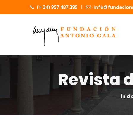
(+ 34) 957 487 395
info@fundaciona
Revista d
Inici