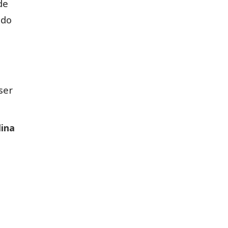
de
ido
ser
ina