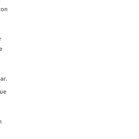
con
r
e
ar.
que
n