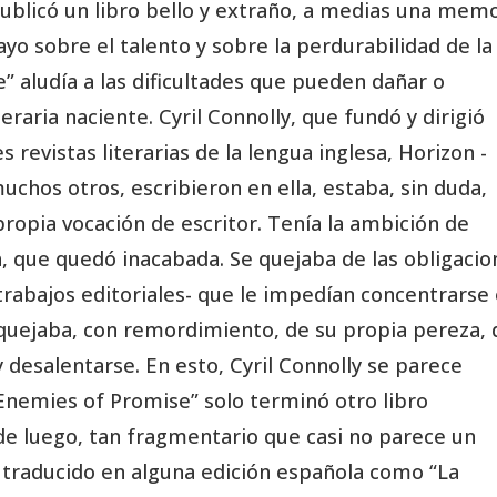
 publicó un libro bello y extraño, a medias una mem
yo sobre el talento y sobre la perdurabilidad de la
e” aludía a las dificultades que pueden dañar o
raria naciente. Cyril Connolly, que fundó y dirigió
revistas literarias de la lengua inglesa, Horizon -
uchos otros, escribieron en ella, estaba, sin duda,
propia vocación de escritor. Tenía la ambición de
a, que quedó inacabada. Se quejaba de las obligacio
trabajos editoriales- que le impedían concentrarse
 quejaba, con remordimiento, de su propia pereza, 
y desalentarse. En esto, Cyril Connolly se parece
Enemies of Promise” solo terminó otro libro
de luego, tan fragmentario que casi no parece un
 traducido en alguna edición española como “La