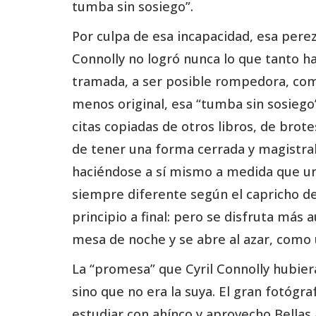
tumba sin sosiego”.
Por culpa de esa incapacidad, esa pere
Connolly no logró nunca lo que tanto h
tramada, a ser posible rompedora, como
menos original, esa “tumba sin sosiego
citas copiadas de otros libros, de brot
de tener una forma cerrada y magistral,
haciéndose a sí mismo a medida que uno 
siempre diferente según el capricho de
principio a final: pero se disfruta más a
mesa de noche y se abre al azar, como u
La “promesa” que Cyril Connolly hubier
sino que no era la suya. El gran fotógra
estudiar con ahínco y aprovecho Bellas 