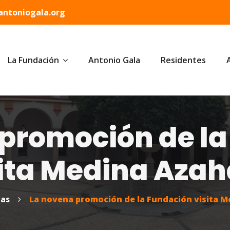
ntoniogala.org
La Fundación
Antonio Gala
Residentes
promoción de l
ita Medina Aza
ias
La novena promoción de la Fundación visita 