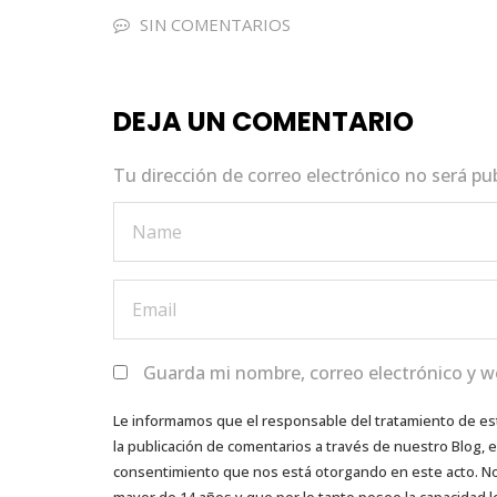
e
te
ts
e
l
SIN COMENTARIOS
b
r
A
dI
o
p
n
DEJA UN COMENTARIO
o
p
k
Tu dirección de correo electrónico no será pu
Guarda mi nombre, correo electrónico y w
Le informamos que el responsable del tratamiento de es
la publicación de comentarios a través de nuestro Blog,
consentimiento que nos está otorgando en este acto. No s
mayor de 14 años y que por lo tanto posee la capacidad l