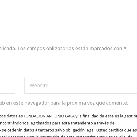
blicada.
Los campos obligatorios están marcados con
*
eb en este navegador para la próxima vez que comente.
tos datos es FUNDACIÓN ANTONIO GALA y la finalidad de este es la gestió
 encontrándonos legitimados para este tratamiento a través del
e cederán datos a terceros salvo obligación legal. Usted certifica que es
egal necesaria para la prestación de este consentimiento y todo ello, de