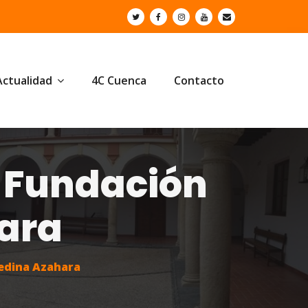
Actualidad
4C Cuenca
Contacto
a Fundación
hara
Medina Azahara