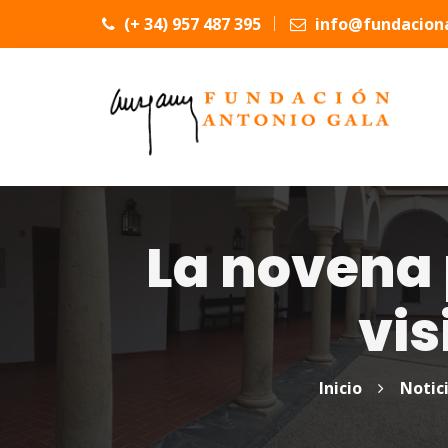
(+ 34) 957 487 395
info@fundaciona
La novena 
vis
Inicio
Notic