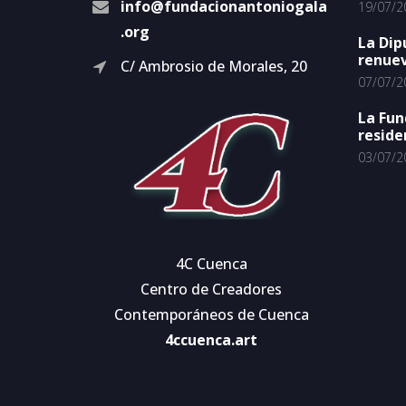
info@fundacionantoniogala
19/07/2
.org
La Dip
renuev
C/ Ambrosio de Morales, 20
07/07/2
La Fun
reside
03/07/2
4C Cuenca
Centro de Creadores
Contemporáneos de Cuenca
4ccuenca.art