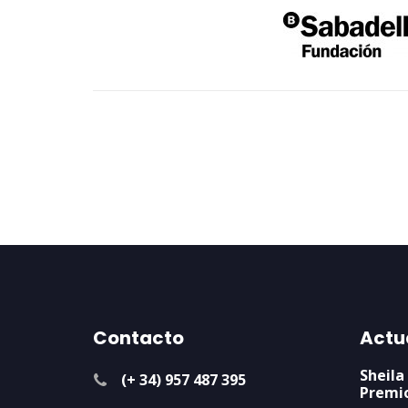
Contacto
Actu
Sheila
(+ 34) 957 487 395
Premi