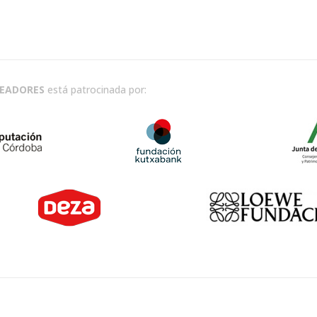
READORES
está patrocinada por: