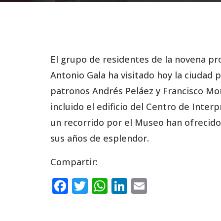
El grupo de residentes de la novena p
Antonio Gala ha visitado hoy la ciudad
patronos Andrés Peláez y Francisco Mor
incluido el edificio del Centro de Inter
un recorrido por el Museo han ofrecido
sus años de esplendor.
Compartir:
F
T
W
Li
E
a
w
h
n
m
c
it
a
k
ai