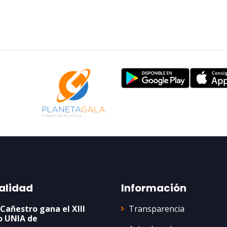
alidad
Información
Transparencia
 Cañestro gana el XIII
o UNIA de