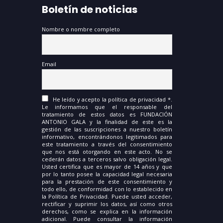
Boletín de noticias
Nombre o nombre completo
Email
He leído y acepto la política de privacidad *.
Le informamos que el responsable del
tratamiento de estos datos es FUNDACIÓN
ANTONIO GALA y la finalidad de este es la
gestión de las suscripciones a nuestro boletín
informativo, encontrándonos legitimados para
este tratamiento a través del consentimiento
que nos está otorgando en este acto. No se
cederán datos a terceros salvo obligación legal.
Usted certifica que es mayor de 14 años y que
por lo tanto posee la capacidad legal necesaria
para la prestación de este consentimiento y
todo ello, de conformidad con lo establecido en
la Política de Privacidad. Puede usted acceder,
rectificar y suprimir los datos, así como otros
derechos, como se explica en la información
adicional. Puede consultar la información