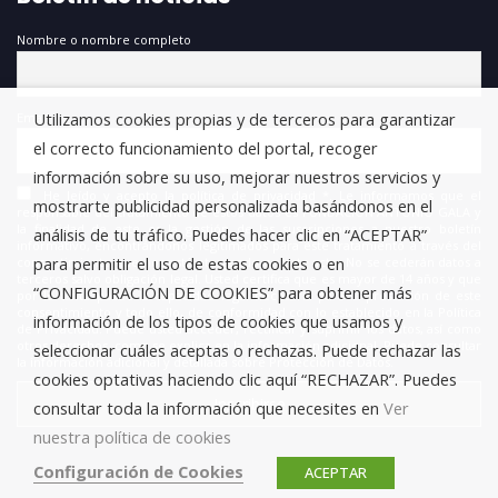
Nombre o nombre completo
Utilizamos cookies propias y de terceros para garantizar
Email
el correcto funcionamiento del portal, recoger
información sobre su uso, mejorar nuestros servicios y
He leído y acepto la política de privacidad *. Le informamos que el
mostrarte publicidad personalizada basándonos en el
responsable del tratamiento de estos datos es FUNDACIÓN ANTONIO GALA y
la finalidad de este es la gestión de las suscripciones a nuestro boletín
análisis de tu tráfico. Puedes hacer clic en “ACEPTAR”
informativo, encontrándonos legitimados para este tratamiento a través del
para permitir el uso de estas cookies o en
consentimiento que nos está otorgando en este acto. No se cederán datos a
terceros salvo obligación legal. Usted certifica que es mayor de 14 años y que
“CONFIGURACIÓN DE COOKIES” para obtener más
por lo tanto posee la capacidad legal necesaria para la prestación de este
consentimiento y todo ello, de conformidad con lo establecido en la Política
información de los tipos de cookies que usamos y
de Privacidad. Puede usted acceder, rectificar y suprimir los datos, así como
otros derechos, como se explica en la información adicional. Puede consultar
seleccionar cuáles aceptas o rechazas. Puede rechazar las
la información adicional y detallada sobre Protección de Datos.
cookies optativas haciendo clic aquí “RECHAZAR”. Puedes
consultar toda la información que necesites en
Ver
nuestra política de cookies
Configuración de Cookies
ACEPTAR