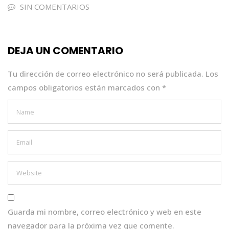
e
te
ts
e
l
SIN COMENTARIOS
b
r
A
dI
o
p
n
DEJA UN COMENTARIO
o
p
k
Tu dirección de correo electrónico no será publicada.
Los
campos obligatorios están marcados con
*
Guarda mi nombre, correo electrónico y web en este
navegador para la próxima vez que comente.