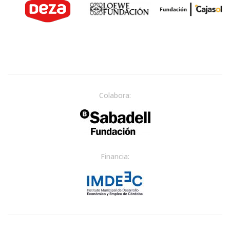
Colabora:
Financia: