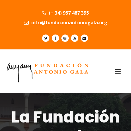
(+ 34) 957 487 395
info@fundacionantoniogala.org
La Fundación