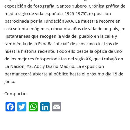
exposición de fotografía "Santos Yubero. Crónica gráfica de
medio siglo de vida española. 1925-1975", exposición
patrocinada por la Fundación AXA. La muestra recorre en
casi setenta imágenes, cincuenta años de vida de un país, en
instantáneas que recogen la vida del pueblo en la calle y
también la de la España "oficial" de esos cinco lustros de
nuestra historia reciente. Todo ello desde la óptica de uno
de los mejores fotoperiodistas del siglo XX, que trabajó en
La Nación, Ya, Abc y Diario Madrid. La exposición
permanecerá abierta al público hasta el próximo día 15 de
junio.
Compartir:
F
T
W
Li
E
a
w
h
n
m
c
it
a
k
ai