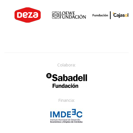
Colabora:
Financia: