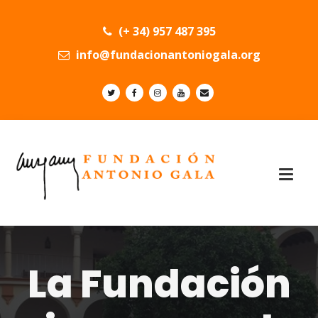
(+ 34) 957 487 395
info@fundacionantoniogala.org
La Fundación