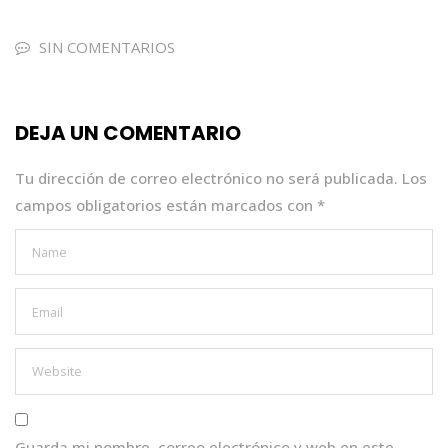
c
it
a
k
ai
e
te
ts
e
l
SIN COMENTARIOS
b
r
A
dI
o
p
n
DEJA UN COMENTARIO
o
p
k
Tu dirección de correo electrónico no será publicada.
Los
campos obligatorios están marcados con
*
Guarda mi nombre, correo electrónico y web en este