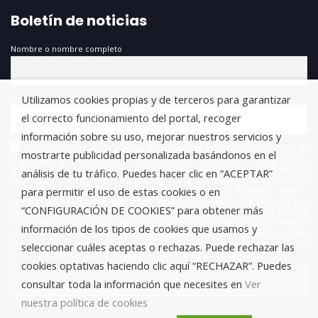
Boletín de noticias
Nombre o nombre completo
Utilizamos cookies propias y de terceros para garantizar
Email
el correcto funcionamiento del portal, recoger
información sobre su uso, mejorar nuestros servicios y
He leído y acepto la política de privacidad *. Le informamos que el
mostrarte publicidad personalizada basándonos en el
responsable del tratamiento de estos datos es FUNDACIÓN ANTONIO GALA y
la finalidad de este es la gestión de las suscripciones a nuestro boletín
análisis de tu tráfico. Puedes hacer clic en “ACEPTAR”
informativo, encontrándonos legitimados para este tratamiento a través del
para permitir el uso de estas cookies o en
consentimiento que nos está otorgando en este acto. No se cederán datos a
terceros salvo obligación legal. Usted certifica que es mayor de 14 años y que
“CONFIGURACIÓN DE COOKIES” para obtener más
por lo tanto posee la capacidad legal necesaria para la prestación de este
consentimiento y todo ello, de conformidad con lo establecido en la Política
información de los tipos de cookies que usamos y
de Privacidad. Puede usted acceder, rectificar y suprimir los datos, así como
otros derechos, como se explica en la información adicional. Puede consultar
seleccionar cuáles aceptas o rechazas. Puede rechazar las
la información adicional y detallada sobre Protección de Datos.
cookies optativas haciendo clic aquí “RECHAZAR”. Puedes
consultar toda la información que necesites en
Ver
nuestra política de cookies