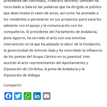
presidente del Patronato, Francisco Moreno, también ha
recordado a Gala en las palabras que ha dirigido al público
que abarrotaba el salón de actos, así como ha animado a
los residentes a perseverar en sus proyectos para sacarlos
adelante con el apoyo y la comunicación con los
compañeros. El presidente del Parlamento de Andalucía,
Jesús Aguirre, ha cerrado el acto con una emotiva
intervención en la que ha alabado la labor de la Fundación,
la generosidad de Antonio Gala y ha recordado la influencia
de los poetas del Grupo Cántico en su juventud. Han
asistido al acto representantes del Ayuntamiento y
Diputación de Córdoba, la Junta de Andalucía y la
Diputación de Málaga.
Compartir:
F
T
W
Li
E
a
w
h
n
m