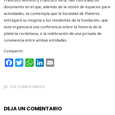
Francisco Moreno y Francisco Vera, han rubricado un
documento en el que, además de la cesión de espacios para
actividades, se contempla que la Sociedad de Plateros
entregará su insignia a los residentes de la Fundación, que
esta organizará una conferencia sobre la historia de la
platería cordobesa, o la celebración de una jornada de
convivencia entre ambas entidades.
Compartir:
F
T
W
Li
E
a
w
h
n
m
c
it
a
k
ai
e
te
ts
e
l
SIN COMENTARIOS
b
r
A
dI
o
p
n
DEJA UN COMENTARIO
o
p