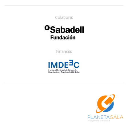
Colabora:
Financia: