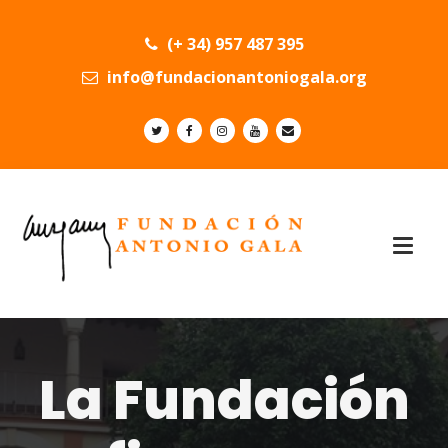
(+ 34) 957 487 395
info@fundacionantoniogala.org
La Fundación