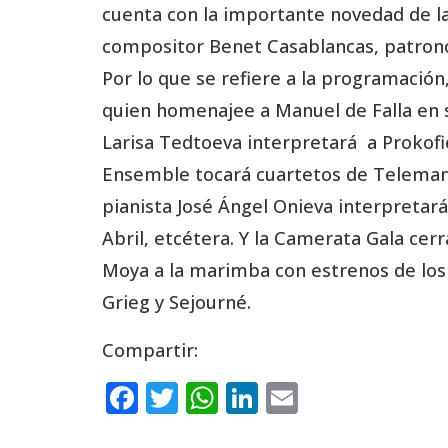
cuenta con la importante novedad de la
compositor Benet Casablancas, patrono
Por lo que se refiere a la programación,
quien homenajee a Manuel de Falla en su
Larisa Tedtoeva interpretará a Prokofie
Ensemble tocará cuartetos de Telemann. 
pianista José Ángel Onieva interpretar
Abril, etcétera. Y la Camerata Gala cerr
Moya a la marimba con estrenos de los 
Grieg y Sejourné.
Compartir:
F
T
W
Li
E
a
w
h
n
m