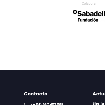
Colabora:
Contacto
Actu
Sheila
(+ 34) 957 487 395