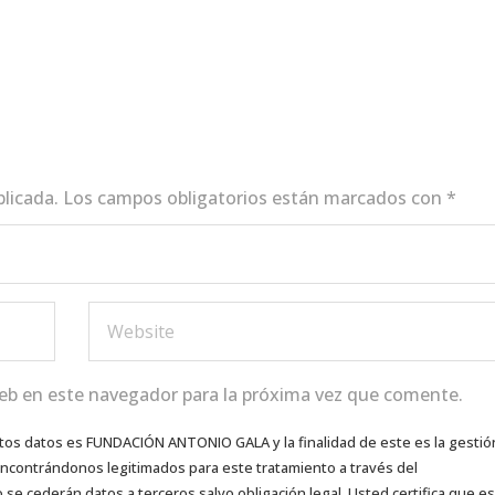
blicada.
Los campos obligatorios están marcados con
*
eb en este navegador para la próxima vez que comente.
tos datos es FUNDACIÓN ANTONIO GALA y la finalidad de este es la gestió
 encontrándonos legitimados para este tratamiento a través del
e cederán datos a terceros salvo obligación legal. Usted certifica que es