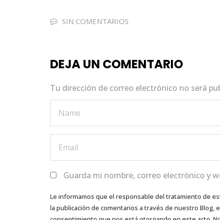
c
it
a
k
ai
e
te
ts
e
l
SIN COMENTARIOS
b
r
A
dI
o
p
n
DEJA UN COMENTARIO
o
p
k
Tu dirección de correo electrónico no será pu
Guarda mi nombre, correo electrónico y w
Le informamos que el responsable del tratamiento de es
la publicación de comentarios a través de nuestro Blog,
consentimiento que nos está otorgando en este acto. No s