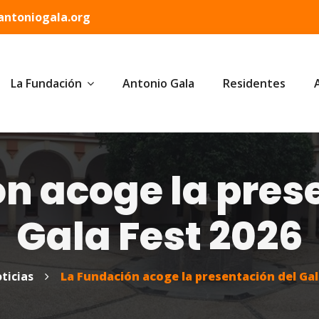
ntoniogala.org
La Fundación
Antonio Gala
Residentes
n acoge la pres
Gala Fest 2026
ticias
La Fundación acoge la presentación del Gal