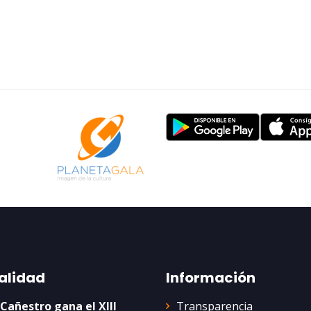
alidad
Información
Transparencia
 Cañestro gana el XIII