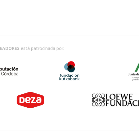
READORES
está patrocinada por: