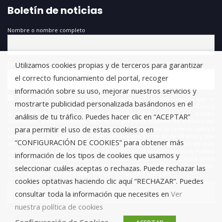
Boletín de noticias
Nombre o nombre completo
Utilizamos cookies propias y de terceros para garantizar
Email
el correcto funcionamiento del portal, recoger
información sobre su uso, mejorar nuestros servicios y
He leído y acepto la política de privacidad *. Le informamos que el
mostrarte publicidad personalizada basándonos en el
responsable del tratamiento de estos datos es FUNDACIÓN ANTONIO GALA y
la finalidad de este es la gestión de las suscripciones a nuestro boletín
análisis de tu tráfico. Puedes hacer clic en “ACEPTAR”
informativo, encontrándonos legitimados para este tratamiento a través del
para permitir el uso de estas cookies o en
consentimiento que nos está otorgando en este acto. No se cederán datos a
terceros salvo obligación legal. Usted certifica que es mayor de 14 años y que
“CONFIGURACIÓN DE COOKIES” para obtener más
por lo tanto posee la capacidad legal necesaria para la prestación de este
consentimiento y todo ello, de conformidad con lo establecido en la Política
información de los tipos de cookies que usamos y
de Privacidad. Puede usted acceder, rectificar y suprimir los datos, así como
otros derechos, como se explica en la información adicional. Puede consultar
seleccionar cuáles aceptas o rechazas. Puede rechazar las
la información adicional y detallada sobre Protección de Datos.
cookies optativas haciendo clic aquí “RECHAZAR”. Puedes
consultar toda la información que necesites en
Ver
nuestra política de cookies