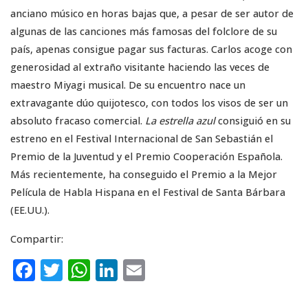
anciano músico en horas bajas que, a pesar de ser autor de
algunas de las canciones más famosas del folclore de su
país, apenas consigue pagar sus facturas. Carlos acoge con
generosidad al extraño visitante haciendo las veces de
maestro Miyagi musical. De su encuentro nace un
extravagante dúo quijotesco, con todos los visos de ser un
absoluto fracaso comercial.
La estrella azul
consiguió en su
estreno en el Festival Internacional de San Sebastián el
Premio de la Juventud y el Premio Cooperación Española.
Más recientemente, ha conseguido el Premio a la Mejor
Película de Habla Hispana en el Festival de Santa Bárbara
(EE.UU.).
Compartir:
F
T
W
Li
E
a
w
h
n
m