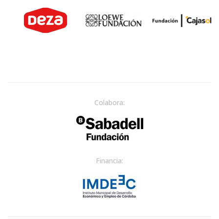
Colabora:
Financia: