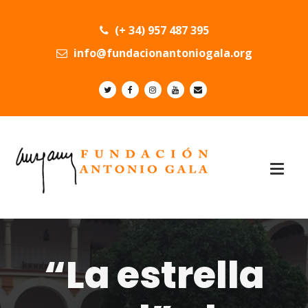
(+ 34) 957 487 395
info@fundacionantoniogala.org
“La estrella