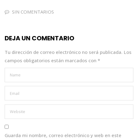
c
it
a
k
ai
e
te
ts
e
l
SIN COMENTARIOS
b
r
A
dI
o
p
n
DEJA UN COMENTARIO
o
p
k
Tu dirección de correo electrónico no será publicada.
Los
campos obligatorios están marcados con
*
Guarda mi nombre, correo electrónico y web en este