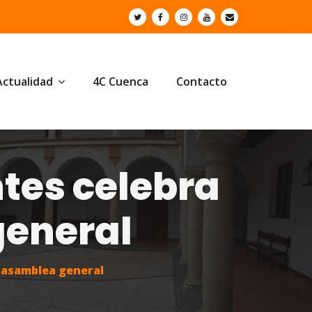
Actualidad
4C Cuenca
Contacto
ntes celebra
general
a asamblea general