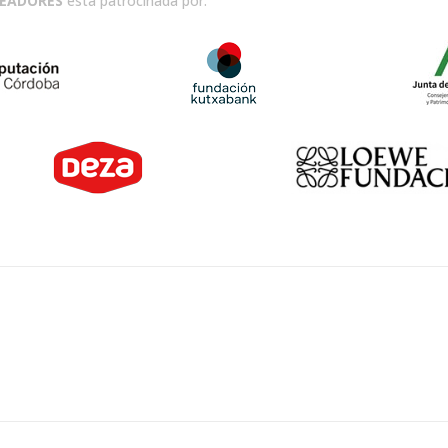
READORES
está patrocinada por: