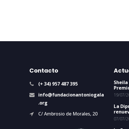
Contacto
Actu
Sheila
(+ 34) 957 487 395
Premi
info@fundacionantoniogala
19/07/2
.org
La Dip
renuev
C/ Ambrosio de Morales, 20
07/07/2