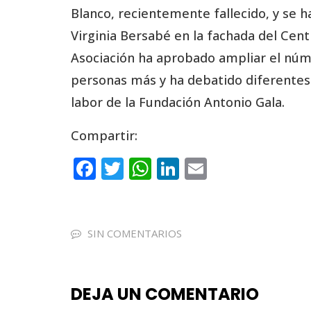
Blanco, recientemente fallecido, y se h
Virginia Bersabé en la fachada del Cen
Asociación ha aprobado ampliar el nú
personas más y ha debatido diferentes 
labor de la Fundación Antonio Gala.
Compartir:
F
T
W
Li
E
a
w
h
n
m
c
it
a
k
ai
e
te
ts
e
l
SIN COMENTARIOS
b
r
A
dI
o
p
n
DEJA UN COMENTARIO
o
p