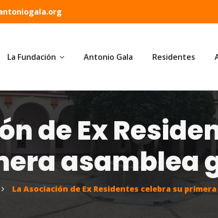
ntoniogala.org
La Fundación
Antonio Gala
Residentes
ón de Ex Reside
mera asamblea 
La Asociación de Ex Residentes celebra su primer